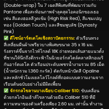
(Double-wrap) ใน 7 เฉดสีพิเศษที่พัฒนาร่วมกับ
Pantone เพื่อสะท้อนภาพจำลุคสุดไอคอนิกของเธอ
เช่น สีแดงฮอลลีวูดเข้ม (High Risk Red), สีแชมเปญ
ทอง (Golden Touch) และสีชมพูบลัช (Dynasty
Pink)
️ ดีไซน์อาร์ตเดโคเชิงสถาปัตยกรรม:
ตัวเรือนทรง
สี่เหลี่ยมผืนผ้าเพรียวบางพิเศษขนาด 35 x 16 มม.
รังสรรค์ขึ้นจากไวท์โกลด์ 18K ถ่ายทอดเส้นสายแนวตั้ง
ที่ชวนให้นึกถึงตึกระฟ้าในนิวยอร์กสไตล์คลาสสิกอเมริ
กันอาร์ตเดโค ตัวเรือนประดับเพชรน้ำงามรวม 85 เม็ด
(น้ำหนักรวม 1.360 กะรัต) ตัดกับหน้าปัดสี Opaline
และหลักชั่วโมงเยลโลว์โกลด์ที่ถอดแบบความงามจาก
เรือนต้นฉบับอย่างไม่มีผิดเพี้ยน
️
จักรกลไขลานบางเฉียบ Caliber 510:
ขับเคลื่อน
ด้วยกลไกอินเฮ้าส์ไขลานด้วยมือ Caliber 510 ที่มี
ความหนาของตัวเครื่องเพียง 2.60 มม. เท่านั้น ทำงาน