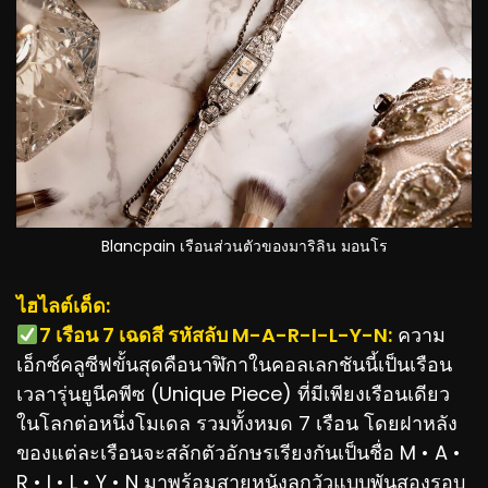
Blancpain เรือนส่วนตัวของมาริลิน มอนโร
ไฮไลต์เด็ด:
️7 เรือน 7 เฉดสี รหัสลับ M-A-R-I-L-Y-N:
ความ
เอ็กซ์คลูซีฟขั้นสุดคือนาฬิกาในคอลเลกชันนี้เป็นเรือน
เวลารุ่นยูนีคพีซ (Unique Piece) ที่มีเพียงเรือนเดียว
ในโลกต่อหนึ่งโมเดล รวมทั้งหมด 7 เรือน โดยฝาหลัง
ของแต่ละเรือนจะสลักตัวอักษรเรียงกันเป็นชื่อ M • A •
R • I • L • Y • N มาพร้อมสายหนังลูกวัวแบบพันสองรอบ