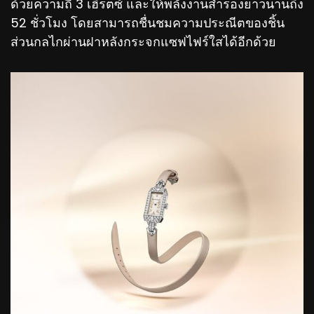
ด้วยความถี่ 3 เฮิรตซ์ และให้พลังงานสำรองยาวนานถึง
52 ชั่วโมง โดยสามารถชื่นชมความประณีตของชิ้น
ส่วนกลไกผ่านฝาหลังกระจกแซฟไฟร์ใสได้อีกด้วย