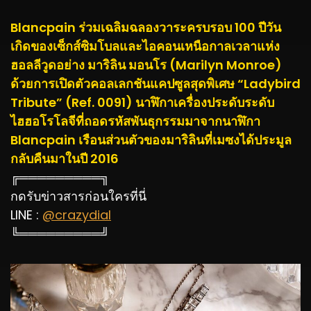
Blancpain ร่วมเฉลิมฉลองวาระครบรอบ 100 ปีวัน
เกิดของเซ็กส์ซิมโบลและไอคอนเหนือกาลเวลาแห่ง
ฮอลลีวูดอย่าง มาริลิน มอนโร (Marilyn Monroe)
ด้วยการเปิดตัวคอลเลกชันแคปซูลสุดพิเศษ “Ladybird
Tribute” (Ref. 0091) นาฬิกาเครื่องประดับระดับ
ไฮฮอโรโลจีที่ถอดรหัสพันธุกรรมมาจากนาฬิกา
Blancpain เรือนส่วนตัวของมาริลินที่เมซงได้ประมูล
กลับคืนมาในปี 2016
╔═════════╗
กดรับข่าวสารก่อนใครที่นี่
LINE :
@crazydial
╚═════════╝