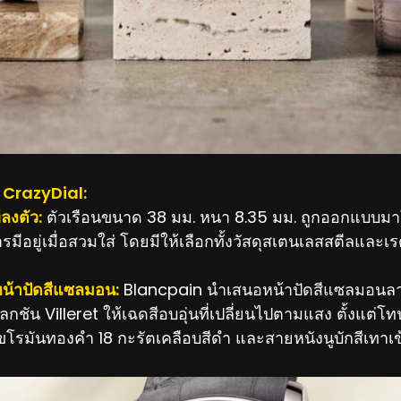
์ CrazyDial:
่ลงตัว:
ตัวเรือนขนาด 38 มม. หนา 8.35 มม. ถูกออกแบบม
ารมีอยู่เมื่อสวมใส่ โดยมีให้เลือกทั้งวัสดุสเตนเลสสตีลและเ
หน้าปัดสีแซลมอน:
Blancpain นำเสนอหน้าปัดสีแซลมอนลายซ
กชัน Villeret ให้เฉดสีอบอุ่นที่เปลี่ยนไปตามแสง ตั้งแต่โ
เลขโรมันทองคำ 18 กะรัตเคลือบสีดำ และสายหนังนูบักสีเทาเข