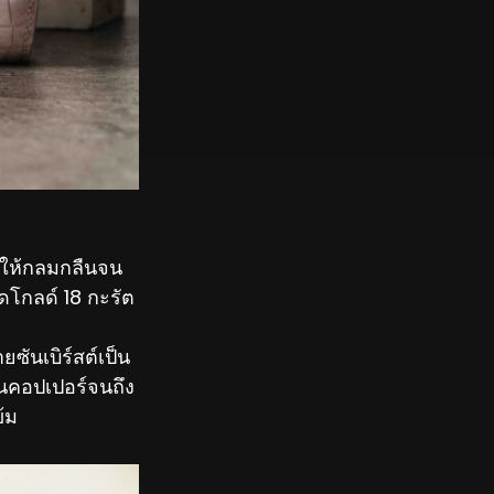
าให้กลมกลืนจน
รดโกลด์ 18 กะรัต
ันเบิร์สต์เป็น
ทนคอปเปอร์จนถึง
้ม