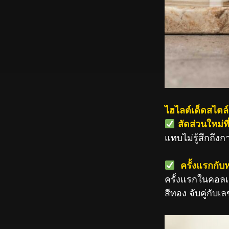
ไฮไลต์เด็ดสไตล
️
สัดส่วนใหม่ที
แทบไม่รู้สึกถึงก
️
ครั้งแรกกับ
ครั้งแรกในคอลเล
สีทอง จับคู่กับ