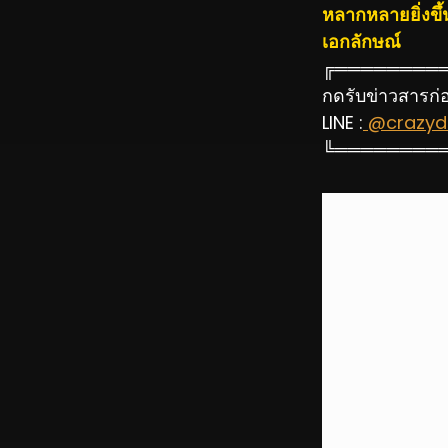
หลากหลายยิ่งขึ้
เอกลักษณ์
╔════════
กดรับข่าวสารก่อน
LINE :
@crazydi
╚════════