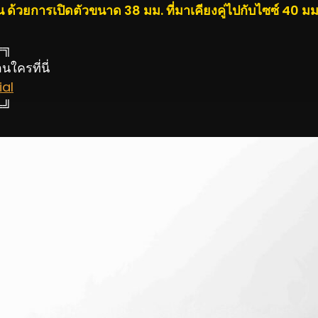
น ด้วยการเปิดตัวขนาด 38 มม. ที่มาเคียงคู่ไปกับไซซ์ 40 มม.
═╗
ใครที่นี่
al
═╝