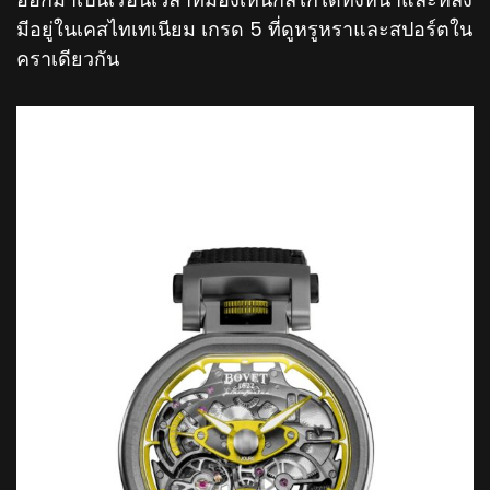
มีอยู่ในเคสไทเทเนียม เกรด 5 ที่ดูหรูหราและสปอร์ตใน
คราเดียวกัน