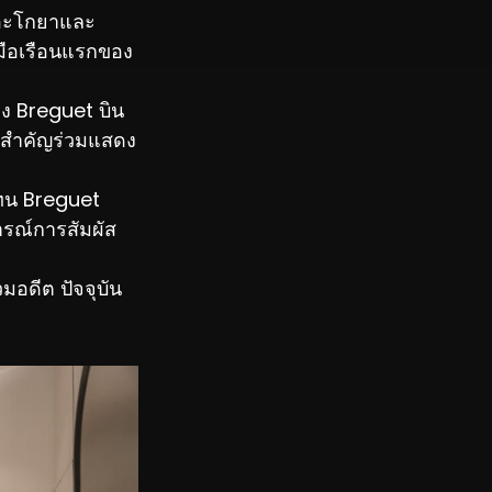
กอะโกยาและ
มือเรือนแรกของ
อง Breguet บิน
นสำคัญร่วมแสดง
ทน Breguet
รณ์การสัมผัส
มอดีต ปัจจุบัน