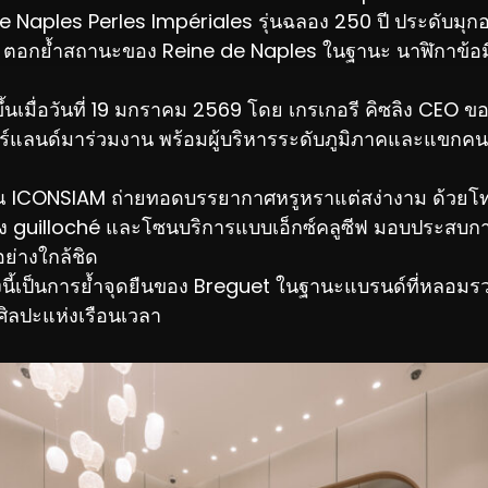
 Naples Perles Impériales รุ่นฉลอง 250 ปี ประดับมุ
ตร ตอกย้ำสถานะของ Reine de Naples ในฐานะ นาฬิกาข้อ
ขึ้นเมื่อวันที่ 19 มกราคม 2569 โดย เกรเกอรี คิซลิง CEO ข
ร์แลนด์มาร่วมงาน พร้อมผู้บริหารระดับภูมิภาคและแขกค
 ณ ICONSIAM ถ่ายทอดบรรยากาศหรูหราแต่สง่างาม ด้วยโ
ง guilloché และโซนบริการแบบเอ็กซ์คลูซีฟ มอบประสบกา
อย่างใกล้ชิด
งนี้เป็นการย้ำจุดยืนของ Breguet ในฐานะแบรนด์ที่หลอมรว
ลปะแห่งเรือนเวลา