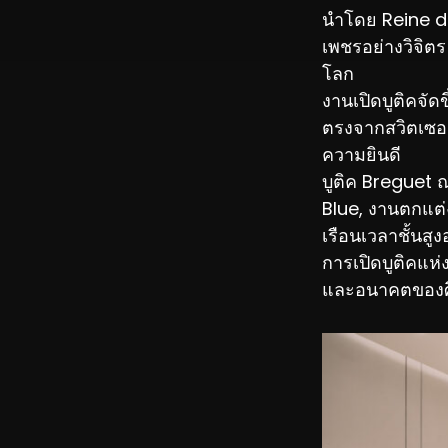
นำโดย Reine de
เพชรอย่างวิจิ
โลก
งานเปิดบูติคจัด
ตรงจากสวิตเซอ
ความยินดี
บูติค Breguet
Blue, งานตกแต่
เรือนเวลาชั้นสูง
การเปิดบูติคแห่
และอนาคตของศิ