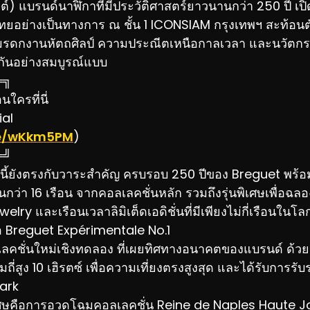
์) แบรนด์นาฬิกาที่มีประวัติศาสตร์ยาวนานกว่า 250 ปี เปิด
ยอย่างเป็นทางการ ณ ชั้น 1 ICONSIAM กรุงเทพฯ สะท้อน
 มรดกงานหัตถศิลป์ ความประณีตเหนือกาลเวลา และนวัตกร
ยกันอย่างสมบูรณ์แบบ
═╗
ใครที่นี่
ial
.ee/wKkm5PM
)
═╝
ั้งนี้ยังตรงกับวาระสำคัญ ครบรอบ 250 ปีของ Breguet พร้
กว่า 16 เรือน จากคอลเลคชั่นหลัก รวมถึงรุ่นพิเศษเพื่อฉ
lry และเรือนเวลาลิมิเต็ดเอดิชั่นที่มีเพียงไม่กี่เรือนในโล
ือ Breguet Expérimentale No.1
คชั่นใหม่เชิงทดลอง ที่เผยทิศทางอนาคตของแบรนด์ ด้วย
ถี่สูง 10 เฮิรตซ์ เพื่อความเที่ยงตรงสูงสุด และได้รับการ
ark
เศษคือการอวดโฉมคอลเลคชั่น Reine de Naples Haute Jo