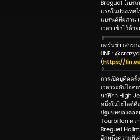
Breguet (เบรเกต
แรกในประเทศไท
แบรนด์ที่ผสาน
เวลา เข้าไว้ด้ว
╔════════
กดรับข่าวสารก่อน
LINE : @crazyd
(
https://lin
╚════════
การเปิดบูติคคร
เวลาระดับไอคอน
นาฬิกา High Jewe
หนึ่งในไฮไลต์ค
ปฐมบทของคอลเล
Tourbillon ความ
Breguet Hallm
อีกหนึ่งความพิ