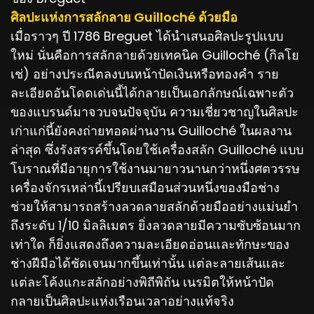
ศิลปะแห่งการสลักลาย Guilloché ด้วยมือ
เมื่อราวๆ ปี 1786 Breguet ได้นำเสนอศิลปะรูปแบบ
ใหม่ นั่นคือการสลักลายด้วยเทคนิค Guilloché (กิลโย
เช่) อย่างประณีตลงบนหน้าปัดเงินหรือทองคำ ราย
ละเอียดอันโดดเด่นนี้ได้กลายเป็นเอกลักษณ์เฉพาะตัว
ของแบรนด์มาจวบจนปัจจุบัน ความเชี่ยวชาญในศิลปะ
เก่าแก่นี้ยังคงถ่ายทอดผ่านงาน Guilloché ในผลงาน
ล่าสุด ซึ่งรังสรรค์ขึ้นโดยใช้เครื่องสลัก Guilloché แบบ
โบราณที่มีอายุการใช้งานมายาวนานกว่าหนึ่งศตวรรษ
เครื่องจักรเหล่านี้เปรียบเสมือนส่วนหนึ่งของมือช่าง
ช่วยให้สามารถสร้างลวดลายสลักด้วยมืออย่างแม่นยำ
ถึงระดับ 1/10 มิลลิเมตร ยิ่งลวดลายมีความซับซ้อนมาก
เท่าใด ก็ยิ่งแสดงถึงความละเอียดอ่อนและทักษะของ
ช่างฝีมือได้ชัดเจนมากขึ้นเท่านั้น แต่ละลายเส้นและ
แต่ละโค้งแกะสลักอย่างพิถีพิถัน เนรมิตให้หน้าปัด
กลายเป็นศิลปะแห่งเรือนเวลาอย่างแท้จริง