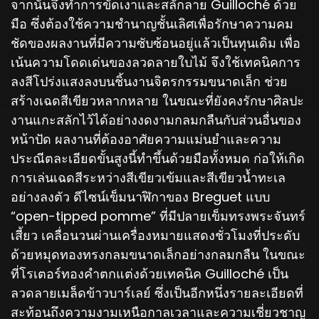
จากนั้นจึงทำการขัดเงาและสลักลาย Guilloché ด้วย
มือ ซึ่งต้องใช้ความชำนาญชั้นเลิศเพื่อรักษาความคม
ชัดของผลงานที่มีความซับซ้อนอยู่แล้วเป็นทุนเดิม เพื่อ
เน้นความโดดเด่นของลวดลายใบไม้ จึงใช้เทคนิคการ
ลงสีโปร่งแสงลงบนชิ้นงานจิตรกรรมขนาดเล็ก ช่วย
สร้างเฉดสีเขียวหลากหลาย ในขณะที่ยังคงรักษาศิลปะ
งานแกะสลักไว้ได้อย่างงดงามกลมกลืนกับส่วนอื่นของ
หน้าปัด ผลงานที่ต้องอาศัยความแม่นยำและความ
ประณีตละเอียดขั้นสูงนี้ทำขึ้นด้วยมือทั้งหมด ก่อให้เกิด
การเล่นเฉดสีระหว่างสีเขียวเข้มและสีเขียวน้ำทะเล
อย่างลงตัว ดีไซน์เข็มนาฬิกาของ Breguet แบบ
“open-tipped pomme” ที่มีปลายเข็มทรงพระจันทร์
เสี้ยว เคลื่อนวนผ่านเครื่องหมายแสดงชั่วโมงที่ประดับ
ด้วยหมุดทองทรงกลมขนาดเล็กอย่างกลมกลืน ในขณะ
ที่โรเตอร์ทองคำตกแต่งด้วยเทคนิค Guilloché เป็น
ลวดลายเมล็ดข้าวบาร์เลย์ ซึ่งเป็นอีกหนึ่งรายละเอียดที่
สะท้อนถึงความงามเหนือกาลเวลาและความเชี่ยวชาญ