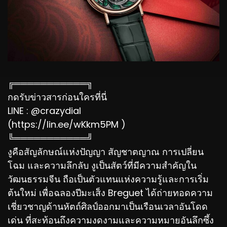
╔═══════════╗
กดรับข่าวสารก่อนใครที่นี่
LINE : @crazydial
(https://lin.ee/wKkm5PM )
╚═══════════╝
งูคือสัญลักษณ์แห่งปัญญา สัญชาตญาณ การเปลี่ยน
โฉม และความลึกลับ งูเป็นสัตว์ที่มีความสำคัญใน
วัฒนธรรมจีน ถือเป็นตัวแทนแห่งความรู้และการเริ่ม
ต้นใหม่ เพื่อฉลองปีมะเส็ง Breguet ได้ถ่ายทอดความ
เชี่ยวชาญด้านหัตถ์ศิลป์ออกมาเป็นเรือนเวลาอันโดด
เด่น ที่สะท้อนถึงความงดงามและความหมายอันลึกซึ้ง