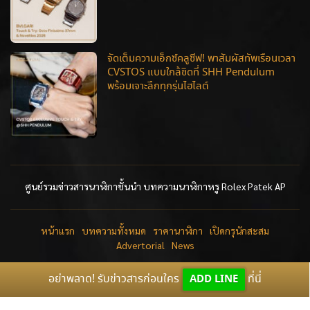
จัดเต็มความเอ็กซ์คลูซีฟ! พาสัมผัสทัพเรือนเวลา
CVSTOS แบบใกล้ชิดที่ SHH Pendulum
พร้อมเจาะลึกทุกรุ่นไฮไลต์
ศูนย์รวมข่าวสารนาฬิกาชั้นนำ บทความนาฬิกาหรู Rolex Patek AP
หน้าแรก
บทความทั้งหมด
ราคานาฬิกา
เปิดกรุนักสะสม
Advertorial
News
อย่าพลาด! รับข่าวสารก่อนใคร
ADD LINE
ที่นี่