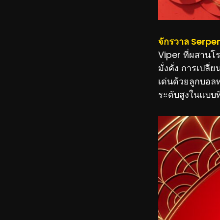
จักรวาล Serpen
Viper ที่ผสานโร
มั่งคั่ง การเปล
เด่นด้วยลูกบอล
ระดับสูงในแบบที