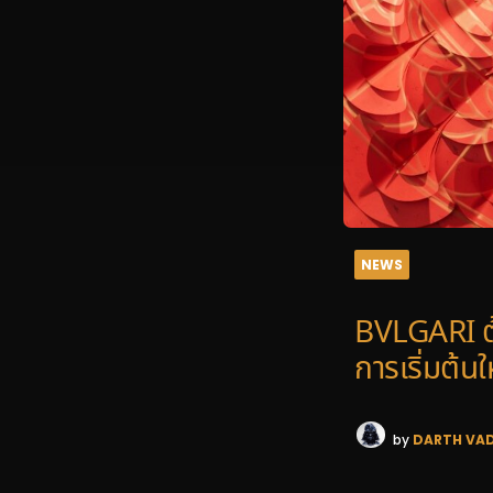
NEWS
BVLGARI ต้
การเริ่มต้
by
DARTH VA