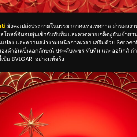
ti
ยังคงเปล่งประกายในบรรยากาศแห่งเทศกาล ผ่านผลงา
สโกลด์อันอบอุ่นเข้ากับทับทิมและลวดลายเกล็ดงูอันเย้ายวน
ี่ยนแปลง และความสง่างามเหนือกาลเวลา เสริมด้วย Serpenti 
ทองคำอันเป็นเอกลักษณ์ ประดับเพชร ทับทิม และออนิกส์ ถ่
่เป็น BVLGARI อย่างแท้จริง