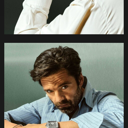
#CartierThailand
#Cartier
#CartierSantos
#CrazyDial
#CrazyDialOfficial
ติดตามข่าวสารและความเคลื่อนไหวของแวดวงนาฬิกาได้ที่
นี่…
Crazy Dial – The Watch Community
Line :
@crazydial