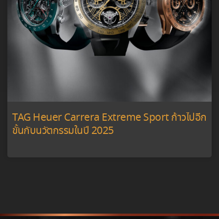
Crazy Dial มีเป้าหมายที่จะเป็น Creative StoryTelling สื่อเน้นการเล่าเรื่อง
เชิงสร้างสรรค์ ที่สามารถสร้างสังคมการเรียนรู้ แลกเปลี่ยนเกี่ยวกับข้อมูล
นาฬิกา สร้างแรงบรรดาลใจให้กับคนที่ชื่นชอบนาฬิกามือใหม่ รวมถึงนัก
สะสมนาฬิกามือเก่า ขอบคุณที่มาเป็นส่วนนึง และร่วมแบ่งบันประสบการณ์
ไปพร้อมๆกัน กับ Crazy Dial
ติดต่อเรา
Line:
@crazydial
Instagram:
crazydial.official