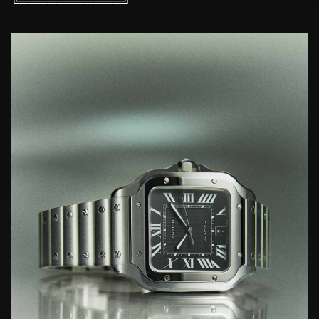
╚═══════════╝