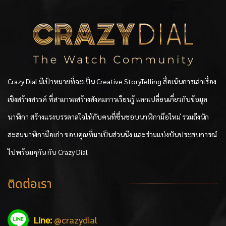
Facebook:
crazydial.official
Website:
www.crazy-dial.com
บทความล่าสุด
เปลือยบทสนทนาสุดเข้มข้นกับ Fabrizio
Buonamassa Stigliani เมื่อ “ความหรูหรา
ที่แท้จริงคือ Savoir-Faire ไม่ใช่การตั้งราคาเกิน
จริง หรือมุกทางการตลาด” (Full Uncut
Version)
สัมผัสแรก Bvlgari Octo Finissimo 37 มม.
มิติใหม่ที่เข้าข้อ และ “งูยักษ์” Serpenti 8 รอบ
มูลค่า 5 ล้าน!