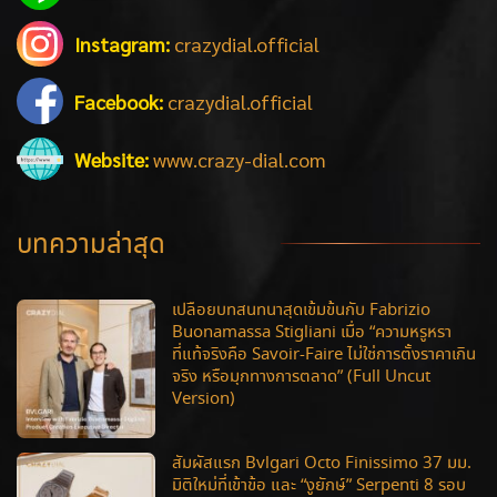
จัดเต็มความเอ็กซ์คลูซีฟ! พาสัมผัสทัพเรือนเวลา
CVSTOS แบบใกล้ชิดที่ SHH Pendulum
พร้อมเจาะลึกทุกรุ่นไฮไลต์
ศูนย์รวมข่าวสารนาฬิกาชั้นนำ บทความนาฬิกาหรู Rolex Patek AP
หน้าแรก
บทความทั้งหมด
ราคานาฬิกา
เปิดกรุนักสะสม
Advertorial
News