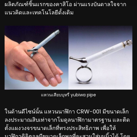
ผลิตภัณฑ์ชิ้นแรกของคาสิโอ ผ่านแรงบันดาลใจจาก
แนวคิดและเทคโนโลยีดั้งเดิม
แหวนเสียบบุหรี่ yubiwa pipe
ในด้านดีไซน์นั้น แหวนนาฬิกา CRW-001 มีขนาดเล็ก
ลงประมาณสิบเท่าจากโมดูลนาฬิกามาตรฐาน และติด
ตั้งแผงวงจรขนาดเล็กที่ทรงประสิทธิภาพ เพื่อให้
นาฬิกาดิจิตอลมีขนาดเล็กพอที่จะสวมใส่บนนิ้วได้ โดย