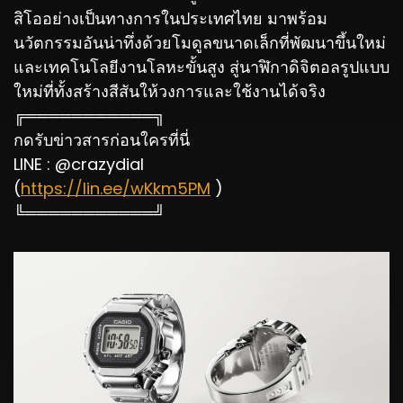
สิโออย่างเป็นทางการในประเทศไทย มาพร้อม
นวัตกรรมอันน่าทึ่งด้วยโมดูลขนาดเล็กที่พัฒนาขึ้นใหม่
และเทคโนโลยีงานโลหะขั้นสูง สู่นาฬิกาดิจิตอลรูปแบบ
ใหม่ที่ทั้งสร้างสีสันให้วงการและใช้งานได้จริง
╔═══════════╗
กดรับข่าวสารก่อนใครที่นี่
LINE : @crazydial
(
https://lin.ee/wKkm5PM
)
╚═══════════╝