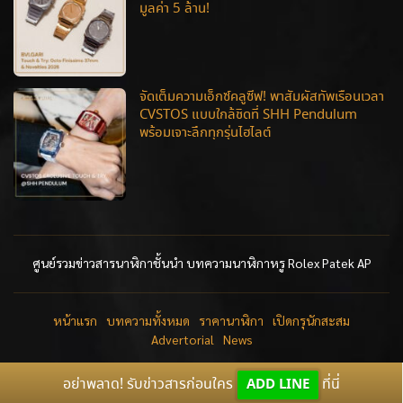
มูลค่า 5 ล้าน!
จัดเต็มความเอ็กซ์คลูซีฟ! พาสัมผัสทัพเรือนเวลา
CVSTOS แบบใกล้ชิดที่ SHH Pendulum
พร้อมเจาะลึกทุกรุ่นไฮไลต์
ศูนย์รวมข่าวสารนาฬิกาชั้นนำ บทความนาฬิกาหรู Rolex Patek AP
หน้าแรก
บทความทั้งหมด
ราคานาฬิกา
เปิดกรุนักสะสม
Advertorial
News
อย่าพลาด! รับข่าวสารก่อนใคร
ADD LINE
ที่นี่