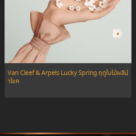
Van Cleef & Arpels Lucky Spring ฤดูใบไม้ผลินํ
าโชค