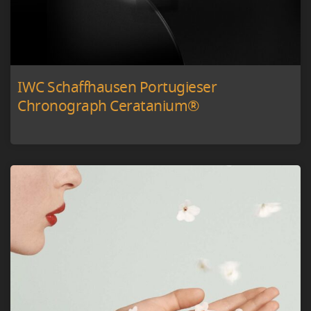
IWC Schaffhausen Portugieser
Chronograph Ceratanium®