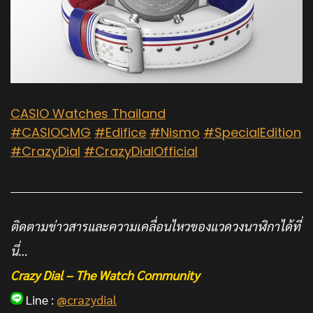
CASIO Watches Thailand
#CASIOCMG
#Edifice
#Nismo
#SpecialEdition
#CrazyDial
#CrazyDialOfficial
ติดตามข่าวสารและความเคลื่อนไหวของแวดวงนาฬิกาได้ที่
นี่…
Crazy Dial – The Watch Community
Line :
@crazydial