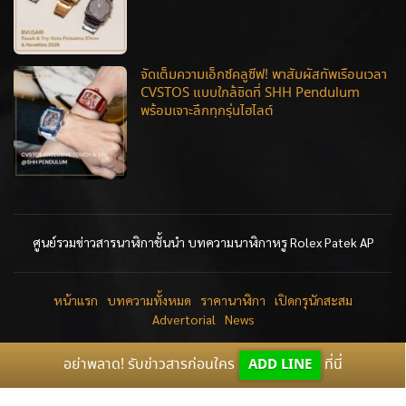
จัดเต็มความเอ็กซ์คลูซีฟ! พาสัมผัสทัพเรือนเวลา
CVSTOS แบบใกล้ชิดที่ SHH Pendulum
พร้อมเจาะลึกทุกรุ่นไฮไลต์
ศูนย์รวมข่าวสารนาฬิกาชั้นนำ บทความนาฬิกาหรู Rolex Patek AP
หน้าแรก
บทความทั้งหมด
ราคานาฬิกา
เปิดกรุนักสะสม
Advertorial
News
อย่าพลาด! รับข่าวสารก่อนใคร
ADD LINE
ที่นี่