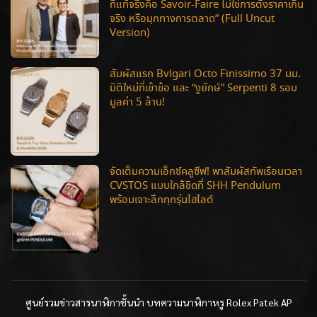
ที่แท้จริงคือ Savoir-Faire ไม่ใช่การตั้งราคาเกิน
จริง หรือมุกทางการตลาด” (Full Uncut
Version)
สัมผัสแรก Bvlgari Octo Finissimo 37 มม.
มิติใหม่ที่เข้าข้อ และ “งูยักษ์” Serpenti 8 รอบ
มูลค่า 5 ล้าน!
จัดเต็มความเอ็กซ์คลูซีฟ! พาสัมผัสทัพเรือนเวลา
CVSTOS แบบใกล้ชิดที่ SHH Pendulum
พร้อมเจาะลึกทุกรุ่นไฮไลต์
ศูนย์รวมข่าวสารนาฬิกาชั้นนำ บทความนาฬิกาหรู Rolex Patek AP