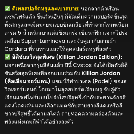
️ ดีเทลสปอร์ตหรูและเบาสบาย:
นอกจากตัวเรือน
แซฟไฟร์แล้ว ชิ้นส่วนอื่นๆ ก็จัดเต็มความสปอร์ตขั้นสุด
ทั้งสกรูและเม็ดมะยมแบบขันเกลียวที่ทำจากไทเทเนียม
เกรด 5 น้ำหนักเบาแต่แข็งแกร่ง เข็มนาฬิกาเจาะโปร่ง
เคลือบ Super-Luminova และจับคู่มากับสายผ้า
Cordura ที่ทนทานและให้ลุคสปอร์ตหรูที่ลงตัว
️
อิดิชันสวิสสุดพิเศษ (Killian Jordan Edition):
นอกเหนือจากรุ่นสีสันแล้ว ปีนี้ Cvstos ยังได้เปิดตัวอิดิ
ชันสวิสสุดพิเศษที่ออกแบบร่วมกับ
Killian Jordan
(คิลเลียน จอร์แดน)
แชมป์กีฬาปาเดล (Padel) ของส
วิตเซอร์แลนด์ โดยมาในลุคสปอร์ตเรียบหรู จับคู่ตัว
เรือนแซฟไฟร์แบบโปร่งใสบริสุทธิ์เข้ากับสะพานจักรสี
แดงโดดเด่น และเลือกแมตช์กับสายยางสีแดงหรือสี
ขาวบริสุทธิ์ได้ตามสไตล์ ถ่ายทอดความคล่องตัวและ
พลังแห่งเกมกีฬาได้อย่างลงตัว