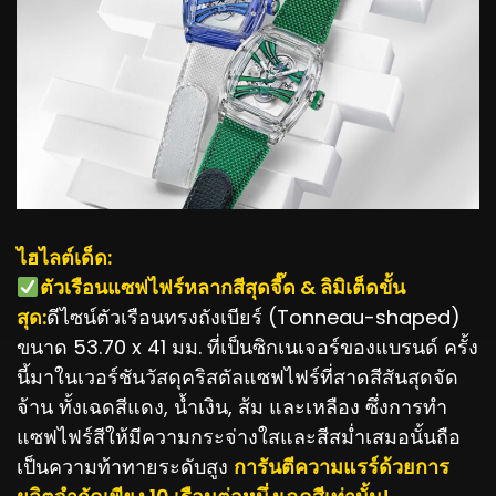
ไฮไลต์เด็ด:
ตัวเรือนแซฟไฟร์หลากสีสุดจี๊ด & ลิมิเต็ดขั้น
สุด:
ดีไซน์ตัวเรือนทรงถังเบียร์ (Tonneau-shaped)
ขนาด 53.70 x 41 มม. ที่เป็นซิกเนเจอร์ของแบรนด์ ครั้ง
นี้มาในเวอร์ชันวัสดุคริสตัลแซฟไฟร์ที่สาดสีสันสุดจัด
จ้าน ทั้งเฉดสีแดง, น้ำเงิน, ส้ม และเหลือง ซึ่งการทำ
แซฟไฟร์สีให้มีความกระจ่างใสและสีสม่ำเสมอนั้นถือ
เป็นความท้าทายระดับสูง
การันตีความแรร์ด้วยการ