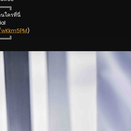
═══╗
ใครที่นี่
ial
ee/wKkm5PM
)
═══╝