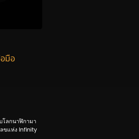
้อมือ
กับโลกนาฬิกามา
ลขแห่ง Infinity