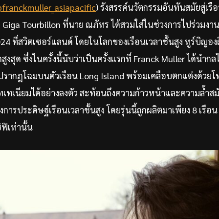
franckmuller_asiapacific
) รังสรรค์นวัตกรรมอันทันสมัยสู่เร
 Giga Tourbillon ที่นาย ณภัทร ได้สวมใส่ในช่วงการไปร่วมงาน
 ที่สวิตเซอร์แลนด์ โดยในโลกของเรือนเวลาชั้นสูง ทูร์บิญองถ
ุด ซึ่งในครั้งนี้นับว่าเป็นครั้งแรกที่ Franck Muller ได้นำกลไ
รากฎโฉมบนตัวเรือน Long Island พร้อมเคลือบตกแต่งด้วยโทนส
อนไทเทเนียมได้อย่างลงตัว สะท้อนถึงความก้าวหน้าและความล้ำ
รประดิษฐ์เรือนเวลาชั้นสูง โดยรุ่นนี้ถูกผลิตมาเพียง 8 เรือน 
ิเท่านั้น