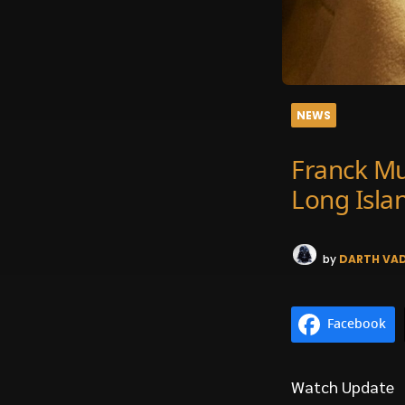
NEWS
Franck Mu
Long Isla
by
DARTH VA
Facebook
Watch Update