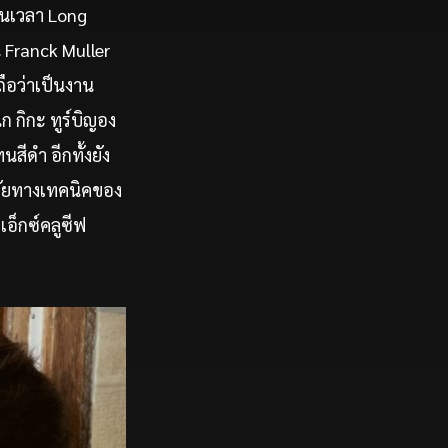
ือนเวลา Long
 Franck Muller
ือว่าเป็นงาน
ก กิกะ ทูร์บิญอง
ีดำ อีกทั้งยัง
สมัยทางเทคนิคของ
เอ็กซ์คลูซีฟ