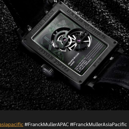
siapacific
#FranckMullerAPAC #FranckMullerAsiaPacific