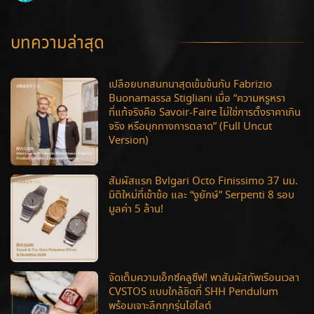
บทความล่าสุด
เปลือยบทสนทนาสุดเข้มข้นกับ Fabrizio
Buonamassa Stigliani เมื่อ “ความหรูหรา
ที่แท้จริงคือ Savoir-Faire ไม่ใช่การตั้งราคาเกิน
จริง หรือมุกทางการตลาด” (Full Uncut
Version)
สัมผัสแรก Bvlgari Octo Finissimo 37 มม.
มิติใหม่ที่เข้าข้อ และ “งูยักษ์” Serpenti 8 รอบ
มูลค่า 5 ล้าน!
จัดเต็มความเอ็กซ์คลูซีฟ! พาสัมผัสทัพเรือนเวลา
CVSTOS แบบใกล้ชิดที่ SHH Pendulum
พร้อมเจาะลึกทุกรุ่นไฮไลต์