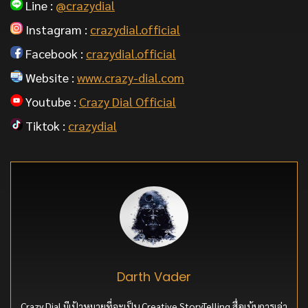
Line :
@crazydial
Instagram :
crazydial.official
Facebook :
crazydial.official
Website :
www.crazy-dial.com
Youtube :
Crazy Dial Official
Tiktok :
crazydial
Darth Vader
Crazy Dial มีเป้าหมายที่จะเป็น Creative StoryTelling สื่อเน้นการเล่า