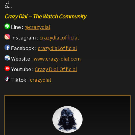
นี่…
Crazy Dial – The Watch Community
Line :
@crazydial
Instagram :
crazydial.official
Facebook :
crazydial.official
Website :
www.crazy-dial.com
Youtube :
Crazy Dial Official
Tiktok :
crazydial