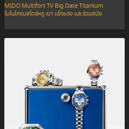
MIDO Multifort TV Big Date Titanium
โมโนโครมสไตล์หรู เบา แข็งแรง และร่วมสมัย