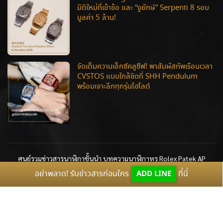
มิติใหม่ที่เข้าข้อ และ “งูยักษ์” Serpenti 8 รอบ
มูลค่า 5 ล้าน!
จัดเต็มความเอ็กซ์คลูซีฟ! พาสัมผัสทัพเรือนเวลา
CVSTOS แบบใกล้ชิดที่ SHH Pendulum
พร้อมเจาะลึกทุกรุ่นไฮไลต์
ศูนย์รวมข่าวสารนาฬิกาชั้นนำ บทความนาฬิกาหรู Rolex Patek AP
อย่าพลาด! รับข่าวสารก่อนใคร
ADD LINE
ที่นี่
หน้าแรก
บทความทั้งหมด
ราคานาฬิกา
เปิดกรุนักสะสม
Advertorial
News