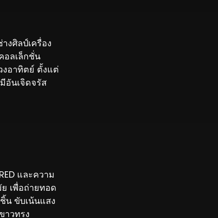
งศิลป์เครื่อง
อลเล็กชั่น
อาทิตย์ ตั้งแต่
ีอันเจิดจรัส
 FRED และความ
ัย เพื่อถ่ายทอด
ิ้น ขับเน้นแสง
สีขาวทรง