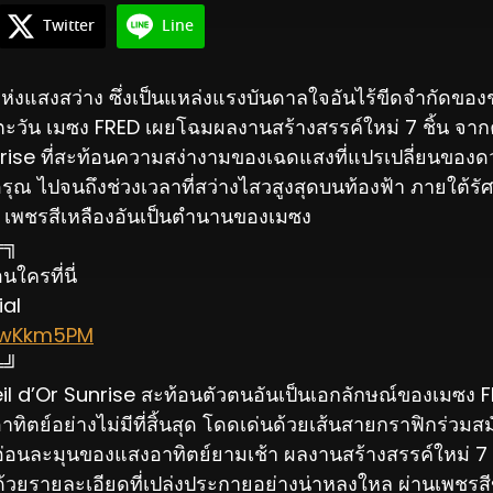
Twitter
Line
่งแสงสว่าง ซึ่งเป็นแหล่งแรงบันดาลใจอันไร้ขีดจำกัดของช่า
ะวัน เมซง FRED เผยโฉมผลงานสร้างสรรค์ใหม่ 7 ชิ้น จากค
rise ที่สะท้อนความสง่างามของเฉดแสงที่แปรเปลี่ยนของดวง
รุณ ไปจนถึงช่วงเวลาที่สว่างไสวสูงสุดบนท้องฟ้า ภายใต้รัศม
r เพชรสีเหลืองอันเป็นตำนานของเมซง
═╗
ใครที่นี่
ial
e/wKkm5PM
═╝
leil d’Or Sunrise สะท้อนตัวตนอันเป็นเอกลักษณ์ของเมซง
ตย์อย่างไม่มีที่สิ้นสุด โดดเด่นด้วยเส้นสายกราฟิกร่วมสม
อนละมุนของแสงอาทิตย์ยามเช้า ผลงานสร้างสรรค์ใหม่ 7 ช
ี้ด้วยรายละเอียดที่เปล่งประกายอย่างน่าหลงใหล ผ่านเพชร