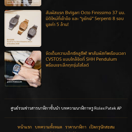
สัมผัสแรก Bvlgari Octo Finissimo 37 มม.
มิติใหม่ที่เข้าข้อ และ “งูยักษ์” Serpenti 8 รอบ
มูลค่า 5 ล้าน!
จัดเต็มความเอ็กซ์คลูซีฟ! พาสัมผัสทัพเรือนเวลา
CVSTOS แบบใกล้ชิดที่ SHH Pendulum
พร้อมเจาะลึกทุกรุ่นไฮไลต์
ศูนย์รวมข่าวสารนาฬิกาชั้นนำ บทความนาฬิกาหรู Rolex Patek AP
หน้าแรก
บทความทั้งหมด
ราคานาฬิกา
เปิดกรุนักสะสม