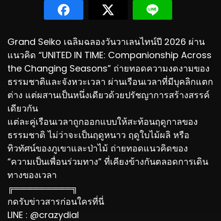
Grand Seiko เฉลิมฉลองวันวาเลนไทน์ปี 2026 ผ่าน
แนวคิด “UNITED IN TIME: Companionship Across
the Changing Seasons” ถ่ายทอดความงดงามของ
ธรรมชาติและจังหวะเวลา ผ่านเรือนเวลาที่มีบุคลิกแตก
ต่าง แต่ผสานเป็นหนึ่งเดียวด้วยปรัชญาการสร้างสรรค์
เดียวกัน
แต่ละคู่เรือนเวลาถูกออกแบบให้สะท้อนฤดูกาลของ
ธรรมชาติ ไม่ว่าจะเป็นฤดูหนาว ฤดูใบไม้ผลิ หรือ
ทิวทัศน์ของภูเขาและป่าไม้ ถ่ายทอดแนวคิดของ
“ความเป็นเพื่อนร่วมทาง” ที่เคียงข้างกันตลอดการเดิน
ทางของเวลา
╔═════════╗
กดรับข่าวสารก่อนใครที่นี่
LINE : @crazydial