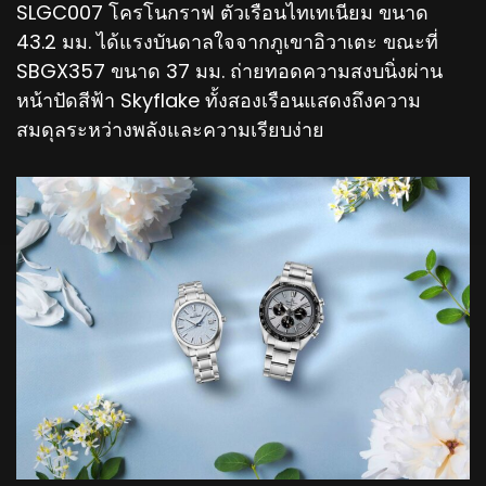
SLGC007 โครโนกราฟ ตัวเรือนไทเทเนียม ขนาด
43.2 มม. ได้แรงบันดาลใจจากภูเขาอิวาเตะ ขณะที่
SBGX357 ขนาด 37 มม. ถ่ายทอดความสงบนิ่งผ่าน
หน้าปัดสีฟ้า Skyflake ทั้งสองเรือนแสดงถึงความ
สมดุลระหว่างพลังและความเรียบง่าย