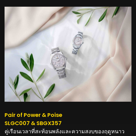
Pair of Power & Poise
SLGC007 & SBGX357
คู่เรือนเวลาที่สะท้อนพลังและความสงบของฤดูหนาว