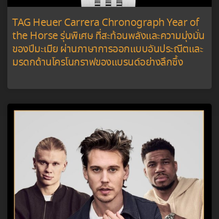
TAG Heuer Carrera Chronograph Year of
the Horse รุ่นพิเศษ ที่สะท้อนพลังและความมุ่งมั่น
ของปีมะเมีย ผ่านภาษาการออกแบบอันประณีตและ
มรดกด้านโครโนกราฟของแบรนด์อย่างลึกซึ้ง