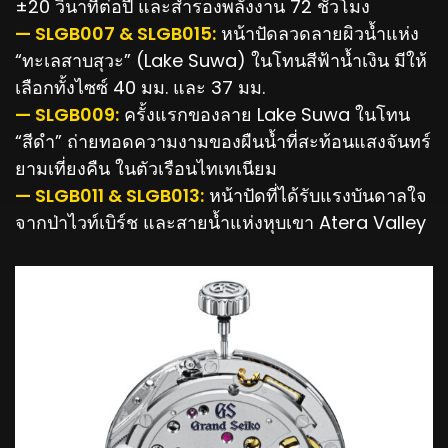
±20 วินาทีต่อปี และสำรองพลังงาน 72 ชั่วโมง
— SLGB007 & SLGB015:
หน้าปัดลวดลายผิวน้ำแห่ง
“ทะเลสาบสุวะ” (Lake Suwa) ในโทนสีฟ้าน้ำเงิน มีให้
เลือกทั้งไซซ์ 40 มม. และ 37 มม.
— SLGB009:
ครั้งแรกของลาย Lake Suwa ในโทน
“สีดำ” ถ่ายทอดความงามของผืนน้ำที่สะท้อนแสงจันทร์
ยามเที่ยงคืน ในตัวเรือนไทเทเนียม
— SLGB011 & SLGB013:
หน้าปัดที่ได้รับแรงบันดาลใจ
จากป่าไวท์เบิร์ช และสายน้ำแห่งหุบเขา Atera Valley