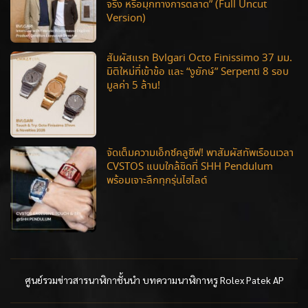
จริง หรือมุกทางการตลาด” (Full Uncut
Version)
สัมผัสแรก Bvlgari Octo Finissimo 37 มม.
มิติใหม่ที่เข้าข้อ และ “งูยักษ์” Serpenti 8 รอบ
มูลค่า 5 ล้าน!
จัดเต็มความเอ็กซ์คลูซีฟ! พาสัมผัสทัพเรือนเวลา
CVSTOS แบบใกล้ชิดที่ SHH Pendulum
พร้อมเจาะลึกทุกรุ่นไฮไลต์
ศูนย์รวมข่าวสารนาฬิกาชั้นนำ บทความนาฬิกาหรู Rolex Patek AP