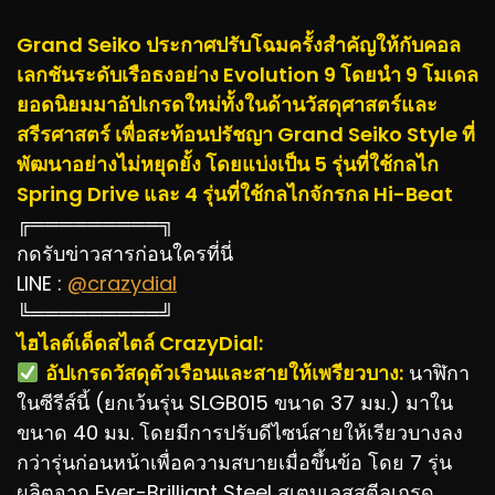
Grand Seiko ประกาศปรับโฉมครั้งสำคัญให้กับคอล
เลกชันระดับเรือธงอย่าง Evolution 9 โดยนำ 9 โมเดล
ยอดนิยมมาอัปเกรดใหม่ทั้งในด้านวัสดุศาสตร์และ
สรีรศาสตร์ เพื่อสะท้อนปรัชญา Grand Seiko Style ที่
พัฒนาอย่างไม่หยุดยั้ง โดยแบ่งเป็น 5 รุ่นที่ใช้กลไก
Spring Drive และ 4 รุ่นที่ใช้กลไกจักรกล Hi-Beat
╔═════════╗
กดรับข่าวสารก่อนใครที่นี่
LINE :
@crazydial
╚═════════╝
ไฮไลต์เด็ดสไตล์ CrazyDial:
️
อัปเกรดวัสดุตัวเรือนและสายให้เพรียวบาง:
นาฬิกา
ในซีรีส์นี้ (ยกเว้นรุ่น SLGB015 ขนาด 37 มม.) มาใน
ขนาด 40 มม. โดยมีการปรับดีไซน์สายให้เรียวบางลง
กว่ารุ่นก่อนหน้าเพื่อความสบายเมื่อขึ้นข้อ โดย 7 รุ่น
ผลิตจาก Ever-Brilliant Steel สเตนเลสสตีลเกรด