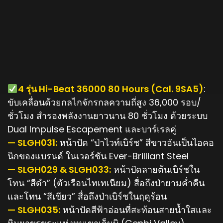
️4 รุ่น Hi-Beat 36000 80 Hours (Cal. 9SA5)
:
ขับเคลื่อนด้วยกลไกจักรกลความถี่สูง 36,000 รอบ/
ชั่วโมง สำรองพลังงานยาวนาน 80 ชั่วโมง ด้วยระบบ
Dual Impulse Escapement และบาร์เรลคู่
— SLGH031:
หน้าปัด “ป่าไวท์เบิร์ช” สีขาวอันเป็นไอคอ
นิกของแบรนด์ ในเวอร์ชัน Ever-Brilliant Steel
— SLGH029 & SLGH033:
หน้าปัดลายต้นเบิร์ชใน
โทน “สีดำ” (ตัวเรือนไทเทเนียม) สื่อถึงป่ายามค่ำคืน
และโทน “สีเขียว” สื่อถึงป่าเบิร์ชในฤดูร้อน
— SLGH035:
หน้าปัดสีฟ้าอ่อนที่สะท้อนสายน้ำใสและ