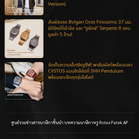
Version)
สัมผัสแรก Bvlgari Octo Finissimo 37 มม.
มิติใหม่ที่เข้าข้อ และ “งูยักษ์” Serpenti 8 รอบ
มูลค่า 5 ล้าน!
จัดเต็มความเอ็กซ์คลูซีฟ! พาสัมผัสทัพเรือนเวลา
CVSTOS แบบใกล้ชิดที่ SHH Pendulum
พร้อมเจาะลึกทุกรุ่นไฮไลต์
ศูนย์รวมข่าวสารนาฬิกาชั้นนำ บทความนาฬิกาหรู Rolex Patek AP