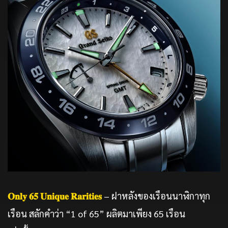
𝐎𝐧𝐥𝐲 𝟔𝟓 𝐔𝐧𝐢𝐪𝐮𝐞 𝐑𝐚𝐫𝐢𝐭𝐢𝐞𝐬
– ฝาหลังของเรือนนาฬิกาทุก
เรือน สลักคำว่า “1 of 65” ผลิตมาเพียง 65 เรือน