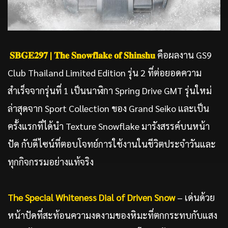
𝐒𝐁𝐆𝐄𝟐𝟗𝟕 | 𝐓𝐡𝐞 𝐒𝐧𝐨𝐰𝐟𝐥𝐚𝐤𝐞 𝐨𝐟 𝐒𝐡𝐢𝐧𝐬𝐡𝐮
คือผลงาน GS9
Club Thailand Limited Edition รุ่น 2 ที่ต่อยอดความ
สำเร็จจากรุ่นที่ 1 เป็นนาฬิกา Spring Drive GMT รุ่นใหม่
ล่าสุดจาก Sport Collection ของ Grand Seiko และเป็น
ครั้งแรกที่ได้นำ Texture Snowflake มารังสรรค์บนหน้า
ปัด กับดีไซน์ที่ตอบโจทย์การใช้งานในชีวิตประจำวันและ
ทุกกิจกรรมอย่างแท้จริง
The Special Whiteness Dial of Driven Snow
– เด่นด้วย
หน้าปัดที่สะท้อนความงดงามของหิมะที่ตกกระทบกับแสง