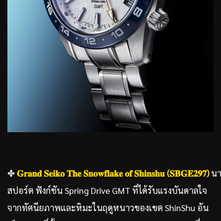
✤
𝐆𝐫𝐚𝐧𝐝 𝐒𝐞𝐢𝐤𝐨 𝐓𝐡𝐞 𝐒𝐧𝐨𝐰𝐟𝐥𝐚𝐤𝐞 𝐨𝐟 𝐒𝐡𝐢𝐧𝐬𝐡𝐮 (𝐒𝐁𝐆𝐄𝟐𝟗𝟕)
นา
สปอร์ต ฟังก์ชัน Spring Drive GMT ที่ได้รับแรงบันดาลใจ
จากทัศนียภาพและหิมะในฤดูหนาวของเขต ShinShu อัน