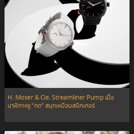
H. Moser & Cie. Streamliner Pump เมื่อ
นาฬิกาหรู “กด” สนุกเหมือนสนีกเกอร์