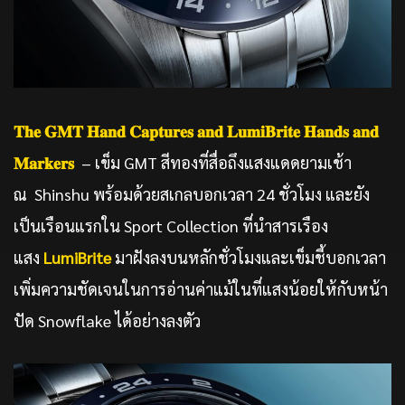
𝐓𝐡𝐞 𝐆𝐌𝐓 𝐇𝐚𝐧𝐝 𝐂𝐚𝐩𝐭𝐮𝐫𝐞𝐬 𝐚𝐧𝐝 𝐋𝐮𝐦𝐢𝐁𝐫𝐢𝐭𝐞 𝐇𝐚𝐧𝐝𝐬 𝐚𝐧𝐝
𝐌𝐚𝐫𝐤𝐞𝐫𝐬
– เข็ม GMT สีทองที่สื่อถึงแสงแดดยามเช้า
ณ Shinshu พร้อมด้วยสเกลบอกเวลา 24 ชั่วโมง และยัง
เป็นเรือนแรกใน Sport Collection ที่นำสารเรือง
แสง
LumiBrite
มาฝังลงบนหลักชั่วโมงและเข็มชี้บอกเวลา
เพิ่มความชัดเจนในการอ่านค่าแม้ในที่แสงน้อยให้กับหน้า
ปัด Snowflake ได้อย่างลงตัว