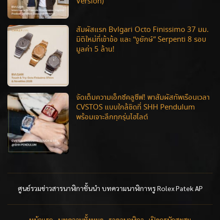
Version)
สัมผัสแรก Bvlgari Octo Finissimo 37 มม.
มิติใหม่ที่เข้าข้อ และ “งูยักษ์” Serpenti 8 รอบ
มูลค่า 5 ล้าน!
จัดเต็มความเอ็กซ์คลูซีฟ! พาสัมผัสทัพเรือนเวลา
CVSTOS แบบใกล้ชิดที่ SHH Pendulum
พร้อมเจาะลึกทุกรุ่นไฮไลต์
ศูนย์รวมข่าวสารนาฬิกาชั้นนำ บทความนาฬิกาหรู Rolex Patek AP
หน้าแรก
บทความทั้งหมด
ราคานาฬิกา
เปิดกรุนักสะสม