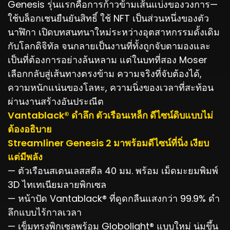
Genesis รุ่นแรกคือการก้าวข้ามเส้นแบ่งของวงการ—
ใช้บล็อกเชนยืนยันสิทธิ์ ใช้ NFT เป็นส่วนหนึ่งของตัว
นาฬิกา เปิดบทสนทนาใหม่ระหว่างอุตสาหกรรมดั้งเดิม
กับโลกดิจิทัล จนกลายเป็นงานที่ทั้งถูกจับตามองและ
เป็นที่ต้องการอย่างล้นหลาม แต่ในบทที่สอง Moser
เลือกกลับสู่เส้นทางตรงข้าม ความจริงที่จับต้องได้,
ความหนักแน่นของโลหะ, ความนิ่งของเวลาที่สะท้อน
ผ่านงานสร้างอันประณีต
Vantablack® ดำลึก ตัวเรือนเหล็ก ดีไซน์ดิบแบบไม่
ต้องอธิบาย
Streamliner Genesis 2 มาพร้อมดีไซน์ที่นิ่ง เงียบ
แต่มีพลัง
— ตัวเรือนสเตนเลสสตีล 40 มม. พร้อม เม็ดมะยมพิมพ์
3D ไทเทเนียมลายพิกเซล
— หน้าปัด Vantablack® ที่ดูดกลืนแสงกว่า 99.9% ดำ
ลึกแบบไร้กาลเวลา
— เข็มทรงพิกเซลพร้อม Globolight® แบบใหม่ นุ่มขึ้น