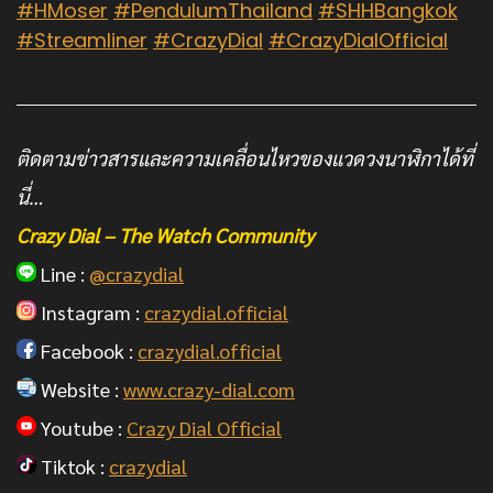
#HMoser
#PendulumThailand
#SHHBangkok
#Streamliner
#CrazyDial
#CrazyDialOfficial
ติดตามข่าวสารและความเคลื่อนไหวของแวดวงนาฬิกาได้ที่
นี่…
Crazy Dial – The Watch Community
Line :
@crazydial
Instagram :
crazydial.official
Facebook :
crazydial.official
Website :
www.crazy-dial.com
Youtube :
Crazy Dial Official
Tiktok :
crazydial