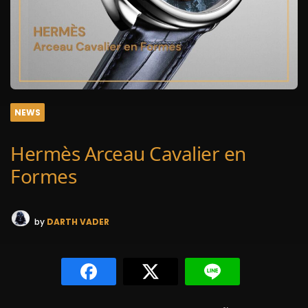
NEWS
Hermès Arceau Cavalier en
Formes
by
DARTH VADER