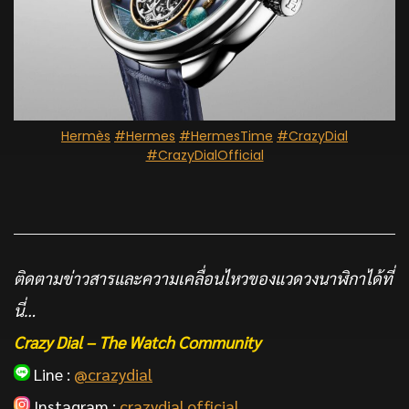
Hermès
#Hermes
#HermesTime
#CrazyDial
#CrazyDialOfficial
ติดตามข่าวสารและความเคลื่อนไหวของแวดวงนาฬิกาได้ที่
นี่…
Crazy Dial – The Watch Community
Line :
@crazydial
Instagram :
crazydial.official