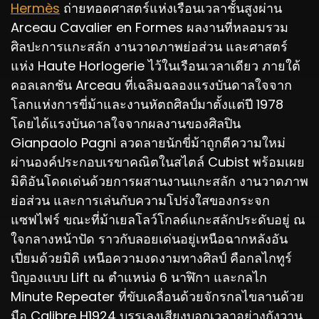
Hermès
ถ่ายทอดศาสตร์แห่งเรือนเวลาชั้นสูงผ่าน
Arceau Cavalier en Formes ผลงานที่หลอมรวม
ศิลปะการแกะสลัก งานวาดภาพย่อส่วน และศาสตร์
แห่ง Haute Horlogerie ไว้ในเรือนเวลาเดียว ภายใต้
คอลเลกชัน Arceau ที่เฉลิมฉลองแรงบันดาลใจจาก
โลกแห่งการขี่ม้าและงานหัตถศิลป์มาตั้งแต่ปี 1978
โดยได้แรงบันดาลใจจากผลงานของศิลปิน
Gianpaolo Pagni ลวดลายนักขี่ม้าถูกตีความใหม่
ผ่านองค์ประกอบเรขาคณิตในสไตล์ Cubist พร้อมเผย
มิติอันโดดเด่นด้วยการผสานงานแกะสลัก งานวาดภาพ
ย่อส่วน และการเล่นกับความโปร่งใสของกระจก
แซฟไฟร์ ขณะที่ม้าเยลโลว์โกลด์แกะสลักประดับอยู่ ณ
ใจกลางหน้าปัด ราวกับลอยเด่นอยู่เหนือฉากหลังอัน
เปี่ยมด้วยมิติ เหนือความงดงามทางศิลป์ คือกลไกทูร์
บิญองแบบ Lift ณ ตำแหน่ง 6 นาฬิกา และกลไก
Minute Repeater ที่ขับเคลื่อนด้วยจักรกลไขลานด้วย
มือ Calibre H1924 บรรเลงเสียงบอกเวลาอย่างกังวาน