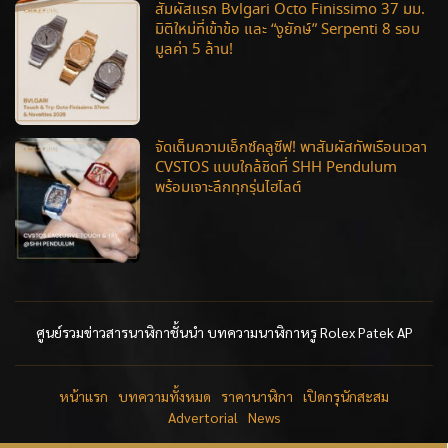
สัมผัสแรก Bvlgari Octo Finissimo 37 มม.
มิติใหม่ที่เข้าข้อ และ “งูยักษ์” Serpenti 8 รอบ
มูลค่า 5 ล้าน!
จัดเต็มความเอ็กซ์คลูซีฟ! พาสัมผัสทัพเรือนเวลา
CVSTOS แบบใกล้ชิดที่ SHH Pendulum
พร้อมเจาะลึกทุกรุ่นไฮไลต์
ศูนย์รวมข่าวสารนาฬิกาชั้นนำ บทความนาฬิกาหรู Rolex Patek AP
หน้าแรก
บทความทั้งหมด
ราคานาฬิกา
เปิดกรุนักสะสม
Advertorial
News