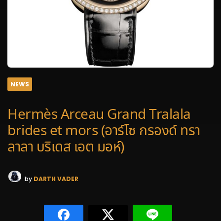
NEWS
Hermès Arceau Grand Tralala
brides et mors (อาร์โซ กรองด์ ทรา
ลาลา บริเดส เอต มอห์)
by
DARTH VADER