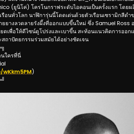
nico (ยูนิโค่) โครโนกราฟระดับไอคอนเป็นครั้งแรก โดย
เรือนทั่วโลก นาฬิการุ่นนี้โดดเด่นด้วยตัวเรือนเซรามิกสีด
ายยางลวดลายรังผึ้งที่ออกแบบขึ้นใหม่ ซึ่ง Samuel Ross อ
ดเพื่อให้ดีไซน์ดูโปร่งและเบาขึ้น สะท้อนแนวคิดการออกแ
สถาปัตยกรรมร่วมสมัยได้อย่างชัดเจน
═╗
ใครที่นี่
ial
.ee/wKkm5PM
)
═╝