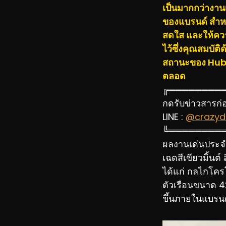
เป็นมากกว่างาน
ของแบรนด์ สำหร
สดใส และให้ควา
ไว้ซึ่งคุณสมบั
สถานะของ Hubl
ตลอด
╔════════
กดรับข่าวสารก่อน
LINE :
@crazydi
╚════════
ผลงานเด่นประจำ
เฉดสีเขียวมิ้นต
ได้แก่ กลไกโคร
ตัวเรือนขนาด 42
ขึ้นภายในแบรนด