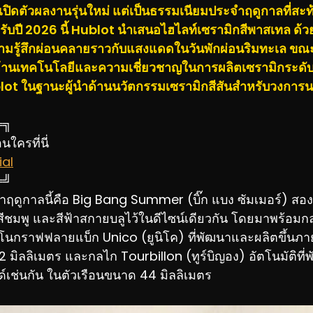
เปิดตัวผลงานรุ่นใหม่ แต่เป็นธรรมเนียมประจำฤดูกาลที่ส
ับปี 2026 นี้ Hublot นำเสนอไฮไลท์เซรามิกสีพาสเทล ด้วยเ
มรู้สึกผ่อนคลายราวกับแสงแดดในวันพักผ่อนริมทะเล ขณะเ
ติด้านเทคโนโลยีและความเชี่ยวชาญในการผลิตเซรามิกระดับ
ot ในฐานะผู้นำด้านนวัตกรรมเซรามิกสีสันสำหรับวงการ
═╗
ใครที่นี่
al
═╝
ฤดูกาลนี้คือ Big Bang Summer (บิ๊ก แบง ซัมเมอร์) สองรุ
์ สีชมพู และสีฟ้าสกายบลูไว้ในดีไซน์เดียวกัน โดยมาพร้อมก
โนกราฟฟลายแบ็ก Unico (ยูนิโค) ที่พัฒนาและผลิตขึ้นภ
 มิลลิเมตร และกลไก Tourbillon (ทูร์บิญอง) อัตโนมัติที
์เช่นกัน ในตัวเรือนขนาด 44 มิลลิเมตร