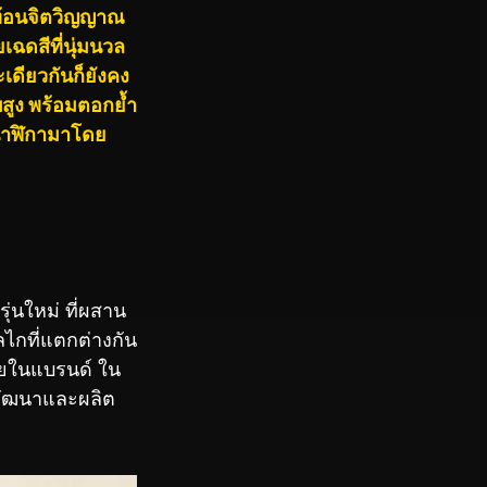
ะท้อนจิตวิญญาณ
ฉดสีที่นุ่มนวล
ดียวกันก็ยังคง
สูง พร้อมตอกย้ำ
นาฬิกามาโดย
่นใหม่ ที่ผสาน
ลไกที่แตกต่างกัน
ายในแบรนด์ ใน
่พัฒนาและผลิต