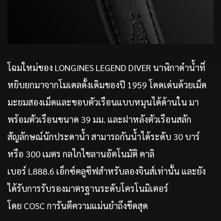
โฉมใหม่ของ LONGINES LEGEND DIVER นาฬิกาดำน้ำที่
หยิบยกมาจากโมเดลดั้งเดิมของปี 1959 โดดเด่นด้วยเม็ด
มะยมสองเม็ดและขอบตัวเรือนแบบหมุนได้ด้านใน มา
พร้อมตัวเรือนขนาด 39 มม. และฝาหลังตัวเรือนสลัก
สัญลักษณ์นักประดาน้ำ สามารถกันน้ำได้ระดับ 30 บาร์
หรือ 300 เมตร กลไกไขลานอัตโนมัติ คาลิ
เบอร์ L888.6 เอ็กซ์คลูซีฟสำหรับลองจินส์เท่านั้น และยัง
ได้รับการรับรองมาตรฐานระดับโครโนมิเตอร์
โดย COSC การันตีความแม่นยำถึงขีดสุด