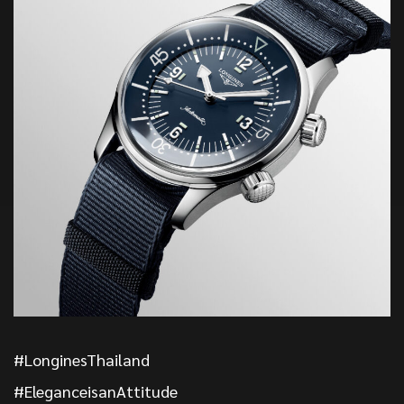
#LonginesThailand
#EleganceisanAttitude