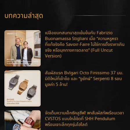
บทความล่าสุด
เปลือยบทสนทนาสุดเข้มข้นกับ Fabrizio
Buonamassa Stigliani เมื่อ “ความหรูหรา
ที่แท้จริงคือ Savoir-Faire ไม่ใช่การตั้งราคาเกิน
จริง หรือมุกทางการตลาด” (Full Uncut
Version)
สัมผัสแรก Bvlgari Octo Finissimo 37 มม.
มิติใหม่ที่เข้าข้อ และ “งูยักษ์” Serpenti 8 รอบ
มูลค่า 5 ล้าน!
จัดเต็มความเอ็กซ์คลูซีฟ! พาสัมผัสทัพเรือนเวลา
CVSTOS แบบใกล้ชิดที่ SHH Pendulum
พร้อมเจาะลึกทุกรุ่นไฮไลต์