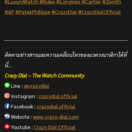
#LuxuryWatch
#Rolex
#Longines
#Cartier
#Zenith
#AP
#PatekPhilippe
#CrazyDial
#CrazyDialOfficial
ติดตามข่าวสารและความเคลื่อนไหวของแวดวงนาฬิกาได้ที่
นี่…
Crazy Dial – The Watch Community
Line :
@crazydial
Instagram :
crazydial.official
Facebook :
crazydial.official
Website :
www.crazy-dial.com
Youtube :
Crazy Dial Official