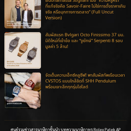
Buonamassa Stigliani เมื่อ “ความหรูหรา
ที่แท้จริงคือ Savoir-Faire ไม่ใช่การตั้งราคาเกิน
จริง หรือมุกทางการตลาด” (Full Uncut
Version)
สัมผัสแรก Bvlgari Octo Finissimo 37 มม.
มิติใหม่ที่เข้าข้อ และ “งูยักษ์” Serpenti 8 รอบ
มูลค่า 5 ล้าน!
จัดเต็มความเอ็กซ์คลูซีฟ! พาสัมผัสทัพเรือนเวลา
CVSTOS แบบใกล้ชิดที่ SHH Pendulum
พร้อมเจาะลึกทุกรุ่นไฮไลต์
ศูนย์รวมข่าวสารนาฬิกาชั้นนำ บทความนาฬิกาหรู Rolex Patek AP