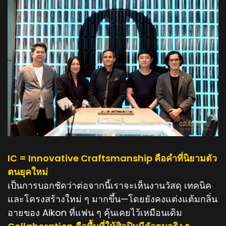
IC = Innovative Craftsmanship คือคำที่นิยามตัว
ตนยุคใหม่
เป็นการบอกชัดว่าต่อจากนี้เราจะเห็นงานวัสดุ เทคนิค
และโครงสร้างใหม่ ๆ มากขึ้น—โดยยังคงแต่งแต้มกลิ่น
อายของ Aikon ที่แฟน ๆ คุ้นเคยไว้เหมือนเดิม