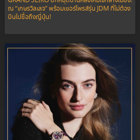
GRAND SEIKO ปักหมุดบ้านหลังใหม่ใจกลางเมือง!
ณ “เกษรวิลเลจ” พร้อมเซอร์ไพรส์รุ่น JDM ที่ไม่ต้อง
บินไปซื้อถึงญี่ปุ่น!