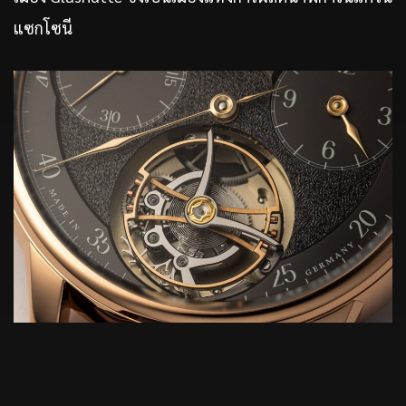
แซกโซนี