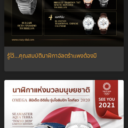
รู้ไว้…คุณสมบัตินาฬิกาอัลตร้าแพงต้องมี