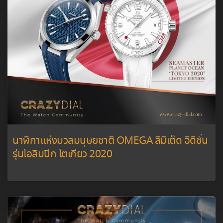
นาฬิกาแห่งมวลมนุษยชาติ OMEGA ลิมิเต็ด อิดิชั่น
รุ่นโอลิมปิก โตเกียว 2020