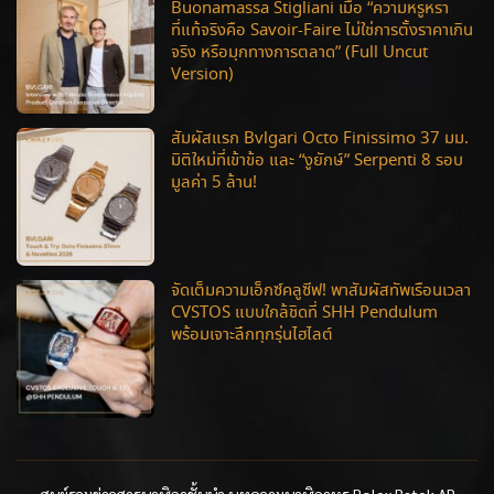
Buonamassa Stigliani เมื่อ “ความหรูหรา
ที่แท้จริงคือ Savoir-Faire ไม่ใช่การตั้งราคาเกิน
จริง หรือมุกทางการตลาด” (Full Uncut
Version)
สัมผัสแรก Bvlgari Octo Finissimo 37 มม.
มิติใหม่ที่เข้าข้อ และ “งูยักษ์” Serpenti 8 รอบ
มูลค่า 5 ล้าน!
จัดเต็มความเอ็กซ์คลูซีฟ! พาสัมผัสทัพเรือนเวลา
CVSTOS แบบใกล้ชิดที่ SHH Pendulum
พร้อมเจาะลึกทุกรุ่นไฮไลต์