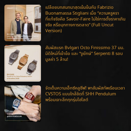
เปลือยบทสนทนาสุดเข้มข้นกับ Fabrizio
Buonamassa Stigliani เมื่อ “ความหรูหรา
ที่แท้จริงคือ Savoir-Faire ไม่ใช่การตั้งราคาเกิน
จริง หรือมุกทางการตลาด” (Full Uncut
Version)
สัมผัสแรก Bvlgari Octo Finissimo 37 มม.
มิติใหม่ที่เข้าข้อ และ “งูยักษ์” Serpenti 8 รอบ
มูลค่า 5 ล้าน!
จัดเต็มความเอ็กซ์คลูซีฟ! พาสัมผัสทัพเรือนเวลา
CVSTOS แบบใกล้ชิดที่ SHH Pendulum
พร้อมเจาะลึกทุกรุ่นไฮไลต์