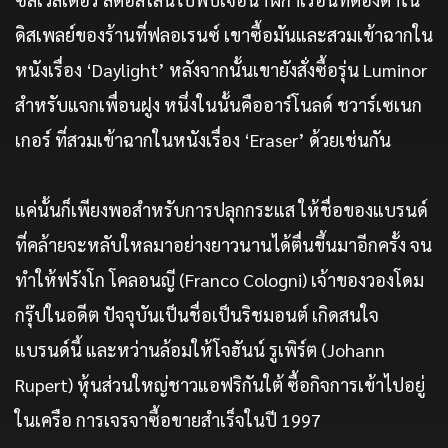
ดิสเพลย์ของร้านที่ฟลอเรนซ์ เขาซื้อมันและสวมเข้าฉากใน
หนังเรื่อง ‘Daylight’ หลังจากนั้นเขายังสั่งซื้อรุ่น Luminor
สำหรับแจกเพื่อนฝูง หนึ่งในนั้นคืออาร์โนลด์ ชวาร์เซเนก
เกอร์ ที่สวมเข้าฉากในหนังเรื่อง ‘Eraser’ ด้วยเช่นกัน
แค่นั้นก็เพียงพอสำหรับการปลุกกระแส ให้ชื่อของแบรนด์
ที่คล้ายจะหลับใหลมาอย่างยาวนานได้ตื่นขึ้นมาอีกครั้ง จน
ทำให้ฟรังโก โคลอนญี (Franco Cologni) เจ้าของวองโดม
กรุ๊ปในอดีต ปัจจุบันเป็นชื่อเป็นริชมอนต์ เกิดสนใจ
แบรนด์นี้ และหว่านล้อมให้โจฮันน์ รูเพิร์ต (Johann
Rupert) หุ้นส่วนใหญ่ชาวแอฟริกันใต้ ซื้อกิจการเข้าไปอยู่
ในเครือ การเจรจาซื้อขายสำเร็จในปี 1997