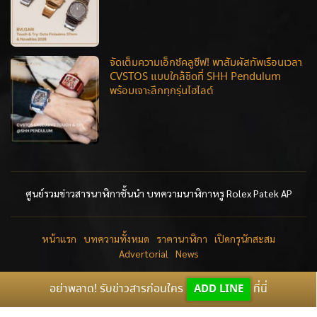
จัดเต็มความเอ็กซ์คลูซีฟ! พาสัมผัสทัพเรือนเวลา
CVSTOS แบบใกล้ชิดที่ SHH Pendulum
พร้อมเจาะลึกทุกรุ่นไฮไลต์
ศูนย์รวมข่าวสารนาฬิกาชั้นนำ บทความนาฬิกาหรู Rolex Patek AP
หน้าแรก
บทความทั้งหมด
ราคานาฬิกา
เปิดกรุนักสะสม
Advertorial
News
อย่าพลาด! รับข่าวสารก่อนใคร
ADD LINE
ที่นี่