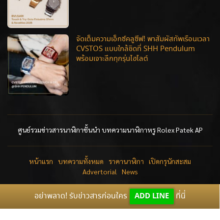
จัดเต็มความเอ็กซ์คลูซีฟ! พาสัมผัสทัพเรือนเวลา
CVSTOS แบบใกล้ชิดที่ SHH Pendulum
พร้อมเจาะลึกทุกรุ่นไฮไลต์
ศูนย์รวมข่าวสารนาฬิกาชั้นนำ บทความนาฬิกาหรู Rolex Patek AP
หน้าแรก
บทความทั้งหมด
ราคานาฬิกา
เปิดกรุนักสะสม
Advertorial
News
อย่าพลาด! รับข่าวสารก่อนใคร
ADD LINE
ที่นี่