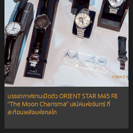
บรรยากาศงานเปิดตัว ORIENT STAR M45 F8
“The Moon Charisma” เสน่ห์แห่งจันทร์ ที่
สะท้อนพลังแห่งกลไก