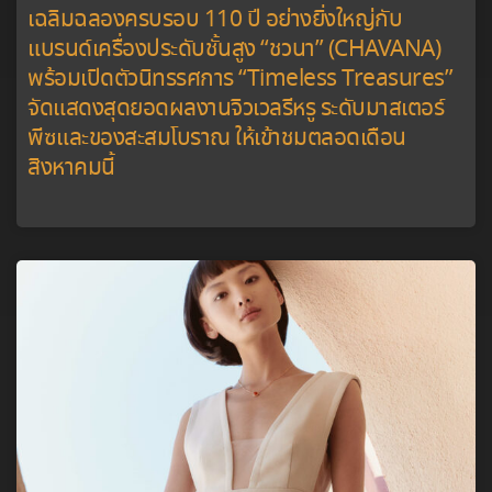
เฉลิมฉลองครบรอบ 110 ปี อย่างยิ่งใหญ่กับ
แบรนด์เครื่องประดับชั้นสูง “ชวนา” (CHAVANA)
พร้อมเปิดตัวนิทรรศการ “Timeless Treasures”
จัดแสดงสุดยอดผลงานจิวเวลรีหรู ระดับมาสเตอร์
พีซและของสะสมโบราณ ให้เข้าชมตลอดเดือน
สิงหาคมนี้