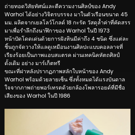
ถ่ายทอดวิสัยทัศน์และตีความงานศิลป์ของ Andy
Warhol ได้อย่างวิจิตรบรรจง มาในตัวเรือนขนาด 45
มม. ผลิตจากเยลโลว์โกลด์ 18 กะรัต วัสดุล้ำค่าที่คัดสรร
มาเพื่อรำลึกถึงนาฬิกาของ Warhol ในปี 1973
หน้าปัดโดดเด่นด้วยการฝังหินมีค่าถึง 4 ชนิด ซึ่งแต่ละ
ชิ้นถูกจัดวางให้แลดูเหมือนงานศิลปะแบบคอลลาจที่
เรียงร้อยเป็นภาพแอบสแตรค ผ่านเทคนิคหัตถศิลป์
ดั้งเดิม อย่าง มาร์เก็ตทรี
ขณะที่ฝาหลังปรากฏภาพสลักใบหน้าของ Andy
Warhol พร้อมด้วยลายเซ็น ซึ่งทั้งหมดได้แรงบันดาล
ใจจากภาพถ่ายพอร์เทรตด้วยกล้องโพลารอยด์ที่มีชื่อ
เสียงของ Warhol ในปี 1986