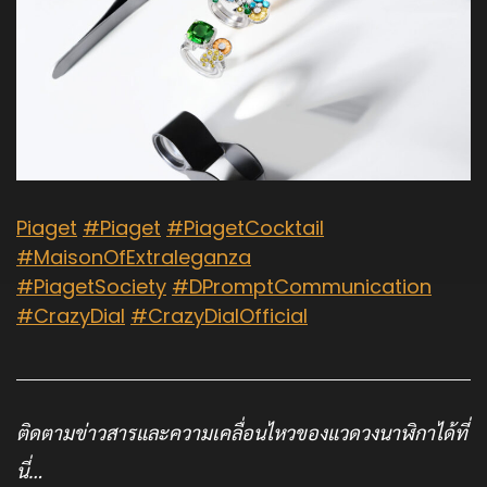
Piaget
#Piaget
#PiagetCocktail
#MaisonOfExtraleganza
#PiagetSociety
#DPromptCommunication
#CrazyDial
#CrazyDialOfficial
ติดตามข่าวสารและความเคลื่อนไหวของแวดวงนาฬิกาได้ที่
นี่…