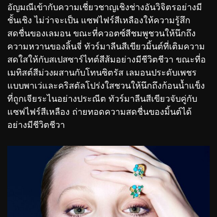
อัญมณีเข้ากับความเชี่ยวชาญเชิงช่างอันวิจิตรอย่างมี
ชั้นเชิง ไม่ว่าจะเป็น แซฟไฟร์สีเหลืองให้ความรู้สึก
สดชื่นของเลมอน ขณะที่ควอตซ์สีชมพูชวนให้นึกถึง
ความหวานของลิ้นจี่ ทัวร์มาลีนสีเขียวมิ้นต์ที่เติมความ
สดใสให้กับสเปสซาร์ไทต์สีส้มอย่างมีชีวิตชีวา ขณะที่อ
เมทิสต์สีม่วงผสานกับโทนซิตรัส เลมอนประดับเพชร
แบบพาเว่และคริสตัลโปร่งใสชวนให้นึกถึงก้อนน้ำแข็ง
ที่ถูกเจียระไนอย่างประณีต ทัวร์มาลีนสีเขียวจับคู่กับ
แซฟไฟร์สีเหลือง ถ่ายทอดความสดชื่นของมิ้นต์ได้
อย่างมีชีวิตชีวา