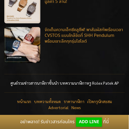
มูลค่า 5 ล้าน!
จัดเต็มความเอ็กซ์คลูซีฟ! พาสัมผัสทัพเรือนเวลา
CVSTOS แบบใกล้ชิดที่ SHH Pendulum
พร้อมเจาะลึกทุกรุ่นไฮไลต์
ศูนย์รวมข่าวสารนาฬิกาชั้นนำ บทความนาฬิกาหรู Rolex Patek AP
หน้าแรก
บทความทั้งหมด
ราคานาฬิกา
เปิดกรุนักสะสม
Advertorial
News
อย่าพลาด! รับข่าวสารก่อนใคร
ADD LINE
ที่นี่