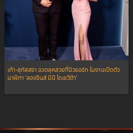
เก้า-สุภัสสรา อวดลุคสวยที่นิวยอร์ก ในงานเปิดตัว
นาฬิกา ‘ลองจินส์ มินิ โดเชวิต้า’