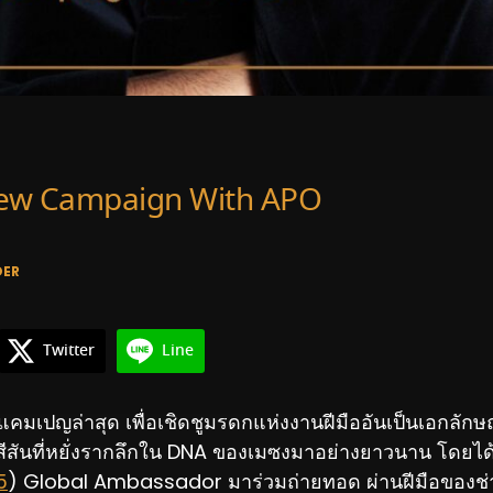
ew Campaign With APO
DER
Twitter
Line
มเปญล่าสุด เพื่อเชิดชูมรดกแห่งงานฝีมืออันเป็นเอกลักษ
ีสันที่หยั่งรากลึกใน DNA ของเมซงมาอย่างยาวนาน
โดยได
5
) Global Ambassador มาร่วมถ่ายทอด ผ่านฝีมือของช่า