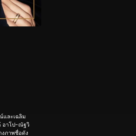
ณ์และเฉลิม
้ อาโป-ณัฐวิ
งภาพชื่อดัง