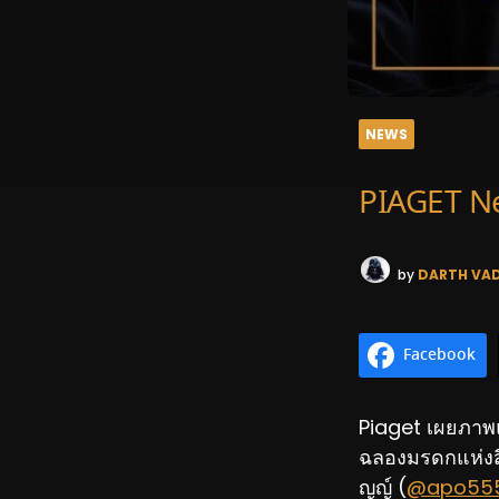
NEWS
PIAGET N
by
DARTH VA
Facebook
Piaget
เผยภาพแค
ฉลองมรดกแห่งส
ญญ์ (
@apo55