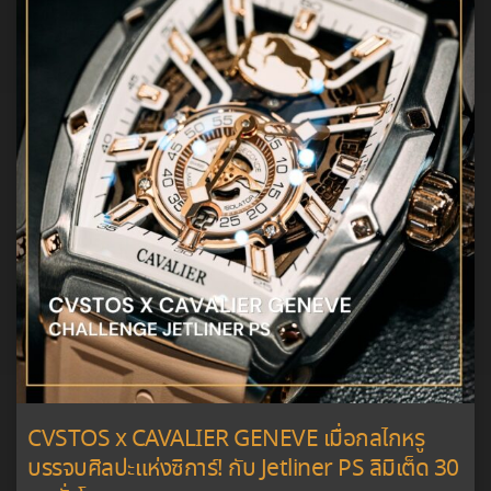
CVSTOS x CAVALIER GENEVE เมื่อกลไกหรู
บรรจบศิลปะแห่งซิการ์! กับ Jetliner PS ลิมิเต็ด 30