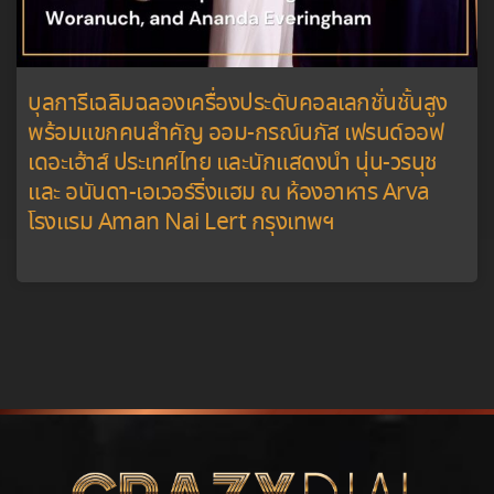
บุลการีเฉลิมฉลองเครื่องประดับคอลเลกชั่นชั้นสูง
พร้อมแขกคนสำคัญ ออม-กรณ์นภัส เฟรนด์ออฟ
เดอะเฮ้าส์ ประเทศไทย และนักแสดงนำ นุ่น-วรนุช
และ อนันดา-เอเวอร์ริ่งแฮม ณ ห้องอาหาร Arva
โรงแรม Aman Nai Lert กรุงเทพฯ