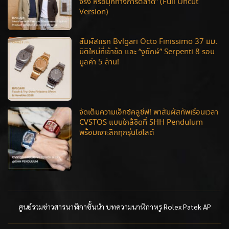
จริง หรือมุกทางการตลาด” (Full Uncut
Version)
สัมผัสแรก Bvlgari Octo Finissimo 37 มม.
มิติใหม่ที่เข้าข้อ และ “งูยักษ์” Serpenti 8 รอบ
มูลค่า 5 ล้าน!
จัดเต็มความเอ็กซ์คลูซีฟ! พาสัมผัสทัพเรือนเวลา
CVSTOS แบบใกล้ชิดที่ SHH Pendulum
พร้อมเจาะลึกทุกรุ่นไฮไลต์
ศูนย์รวมข่าวสารนาฬิกาชั้นนำ บทความนาฬิกาหรู Rolex Patek AP