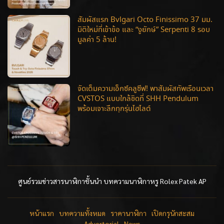
สัมผัสแรก Bvlgari Octo Finissimo 37 มม.
มิติใหม่ที่เข้าข้อ และ “งูยักษ์” Serpenti 8 รอบ
มูลค่า 5 ล้าน!
จัดเต็มความเอ็กซ์คลูซีฟ! พาสัมผัสทัพเรือนเวลา
CVSTOS แบบใกล้ชิดที่ SHH Pendulum
พร้อมเจาะลึกทุกรุ่นไฮไลต์
ศูนย์รวมข่าวสารนาฬิกาชั้นนำ บทความนาฬิกาหรู Rolex Patek AP
หน้าแรก
บทความทั้งหมด
ราคานาฬิกา
เปิดกรุนักสะสม
Advertorial
News