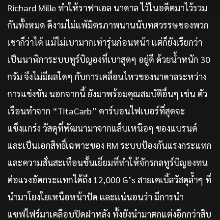
Richard Mille ทำให้ราฟาเอล นาดาล ไว้ในอดีตมาไว้รวม
กันทั้งหมด ดีงามไม่แพ้มิตรภาพนานนับทศวรรษของพวก
เขาก็ว่าได้ แม้ไม่เบามากเท่ารุ่นก่อนหน้า แต่ก็ยังเรียกว่า
เป็นนาฬิการะบบทูร์บิญองที่เบาสุดๆ อยู่ดี ด้วยน้ำหนัก 30
กรัม จึงไม่มีผลใดๆ กับการเคลื่อนไหวของนาดาลระหว่าง
การแข่งขัน นอกจากนี้ ยังมาพร้อมคุณสมบัติอื่นๆ เช่น ตัว
เรือนทำจาก “TitaCarb” คาร์บอนไฟเบอร์ที่สุดจะ
แข็งแกร่ง วัสดุที่พัฒนามาจากแล็บเหนือๆ ของแบรนด์
และเป็นเอกสิทธิ์เฉพาะของ RM ระบบป้องกันแรงกระแทก
และความสั่นสะเทือนชั้นเยี่ยมที่ทำให้จักรกลทูร์บิญองทน
ต่อแรงอัดกระแทกได้ถึง 12,000 G’s สายเคเบิ้ลวัสดุล้ำๆ ที่
นำมาโยงใยเหนือหน้าปัด และแน่นอนว่า มีการนำ
แซฟไฟร์มาเคลือบปิดฝาหลัง ทั้งยังนำมาตกแต่งอีกกว่าสิบ