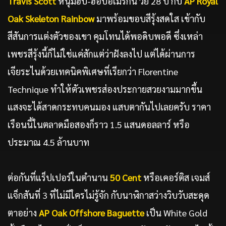
Travis Scott
หนุ่มฮิป-ฮอปอเมริกัน วัย 28 ปี กับ
AP Royal
Oak Skeleton Rainbow
มาพร้อมขอบสีรุ้งสดใส เข้ากับ
สีสันการแต่งตัวของเขา คุมโทนได้พอดิบพอดี ซึ่งเหล่า
เพชรสีรุ้งนี้ก็ไม่ใช่แค่สักแต่ว่าฝังลงไป แต่ได้ผ่านการ
เจียระไนด้วยเทคนิคพิเศษที่เรียกว่า Florentine
Technique ทำให้ตัวเพชรส่องประกายสวยงามมากขึ้น
แสงจะได้สาดกระทบคนมอง แสบตากันไปเลยครับ ราคา
เรือนนี้ในตลาดมือสองก็ราว 1.5 แสนดอลลาร์ หรือ
ประมาณ 4.5 ล้านบาท
ต่อกันที่แร็ปเปอร์ในตำนาน
50 Cent
หรือเคอร์ติส เจมส์
แจ็กสันที่ 3 ที่ไม่มีใครไม่รู้จัก กับนาฬิกาสว่างวิบวับสะดุด
ตาอย่าง
AP Oak Offshore Baguette
เป็น White Gold