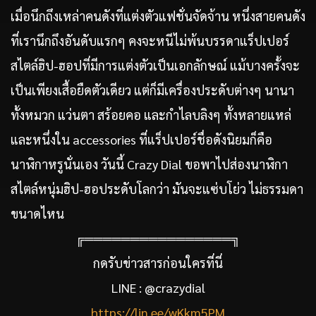
เมื่อนึกถึงเหล่าคนดังที่แต่งตัวแฟชั่นจัดจ้าน หนึ่งสายคนดัง
ที่เรานึกถึงอันดับแรกๆ คงจะหนีไม่พ้นบรรดาแร็ปเปอร์
สไตล์ฮิป-ฮอปที่มีการแต่งตัวเป็นเอกลักษณ์ แม้บางครั้งจะ
เป็นเพียงเสื้อยืดตัวเดียว แต่ก็มีเครื่องประดับต่างๆ นานา
ทั้งหมวก แว่นตา สร้อยคอ และกำไลบลิงๆ ทั้งหลายแหล่
และหนึ่งใน accessories ที่แร็ปเปอร์ชื่อดังนิยมก็คือ
นาฬิกาหรูนั่นเอง วันนี้ Crazy Dial ขอพาไปส่องนาฬิกา
สไตล์หนุ่มฮิป-ฮอประดับโลกว่า มันจะแซ่บโย่ว ไม่ธรรมดา
ขนาดไหน
╔════════════════╗
กดรับข่าวสารก่อนใครที่นี่
LINE : @crazydial
https://lin.ee/wKkm5PM