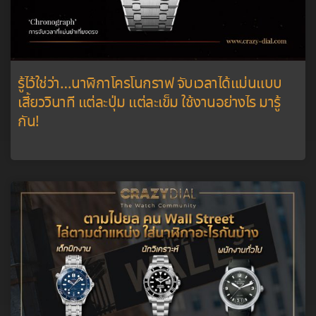
รู้ไว้ใช่ว่า…นาฬิกาโครโนกราฟ จับเวลาได้แม่นแบบ
เสี้ยววินาที แต่ละปุ่ม แต่ละเข็ม ใช้งานอย่างไร มารู้
กัน!