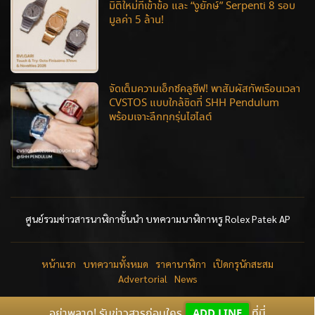
มิติใหม่ที่เข้าข้อ และ “งูยักษ์” Serpenti 8 รอบ
มูลค่า 5 ล้าน!
จัดเต็มความเอ็กซ์คลูซีฟ! พาสัมผัสทัพเรือนเวลา
CVSTOS แบบใกล้ชิดที่ SHH Pendulum
พร้อมเจาะลึกทุกรุ่นไฮไลต์
ศูนย์รวมข่าวสารนาฬิกาชั้นนำ บทความนาฬิกาหรู Rolex Patek AP
หน้าแรก
บทความทั้งหมด
ราคานาฬิกา
เปิดกรุนักสะสม
Advertorial
News
อย่าพลาด! รับข่าวสารก่อนใคร
ADD LINE
ที่นี่