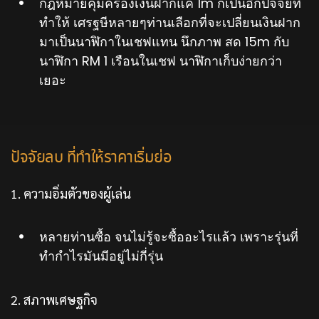
กฎหมายคุ้มครองเงินฝากแค่ 1m ก็เป็นอีกปัจจัยที่
ทำให้ เศรฐษีหลายๆท่านเลือกที่จะเปลี่ยนเงินฝาก
มาเป็นนาฬิกาในเชฟแทน นึกภาพ สด 15m กับ
นาฬิกา RM 1 เรือนในเชฟ นาฬิกาเก็บง่ายกว่า
เยอะ
ปัจจัยลบ ที่ทำให้ราคาเริ่มย่อ
1. ความอิ่มตัวของผู้เล่น
หลายท่านซื้อ จนไม่รู้จะซื้ออะไรแล้ว เพราะรุ่นที่
ทำกำไรมันมีอยู่ไม่กี่รุ่น
2. สภาพเศษฐกิจ