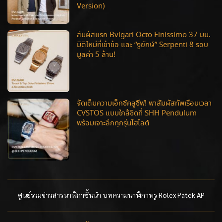
Version)
สัมผัสแรก Bvlgari Octo Finissimo 37 มม.
มิติใหม่ที่เข้าข้อ และ “งูยักษ์” Serpenti 8 รอบ
มูลค่า 5 ล้าน!
จัดเต็มความเอ็กซ์คลูซีฟ! พาสัมผัสทัพเรือนเวลา
CVSTOS แบบใกล้ชิดที่ SHH Pendulum
พร้อมเจาะลึกทุกรุ่นไฮไลต์
ศูนย์รวมข่าวสารนาฬิกาชั้นนำ บทความนาฬิกาหรู Rolex Patek AP