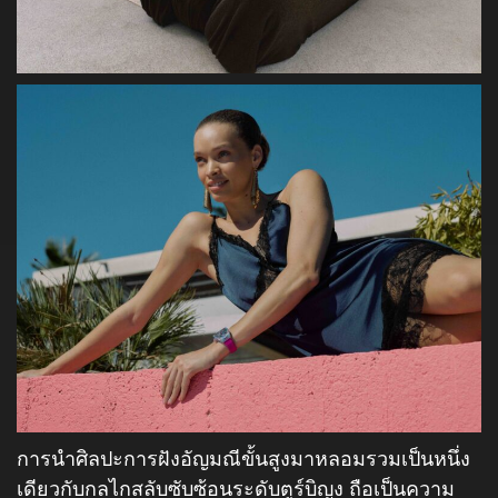
การนำศิลปะการฝังอัญมณีขั้นสูงมาหลอมรวมเป็นหนึ่ง
เดียวกับกลไกสลับซับซ้อนระดับตูร์บิญง ถือเป็นความ