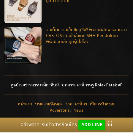
มูลค่า 5 ล้าน!
จัดเต็มความเอ็กซ์คลูซีฟ! พาสัมผัสทัพเรือนเวลา
CVSTOS แบบใกล้ชิดที่ SHH Pendulum
พร้อมเจาะลึกทุกรุ่นไฮไลต์
ศูนย์รวมข่าวสารนาฬิกาชั้นนำ บทความนาฬิกาหรู Rolex Patek AP
หน้าแรก
บทความทั้งหมด
ราคานาฬิกา
เปิดกรุนักสะสม
Advertorial
News
อย่าพลาด! รับข่าวสารก่อนใคร
ADD LINE
ที่นี่