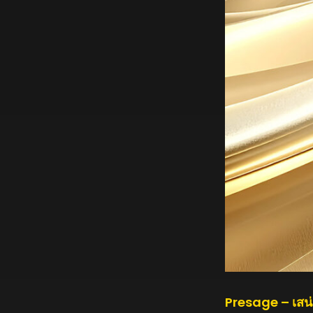
Presage – เสน่