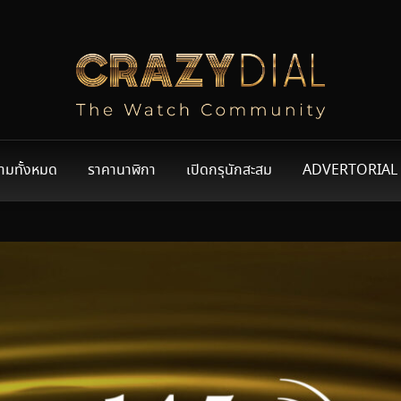
ามทั้งหมด
ราคานาฬิกา
เปิดกรุนักสะสม
ADVERTORIAL