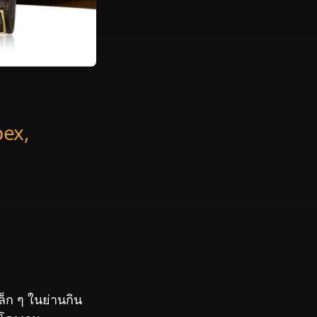
pex,
เล็ก ๆ ในย่านกิน