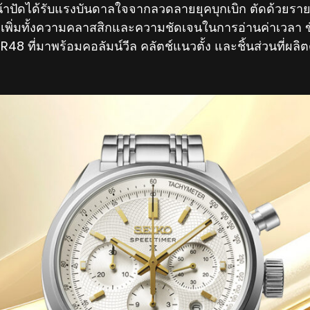
าปัดได้รับแรงบันดาลใจจากลวดลายยุคบุกเบิก ตัดด้วยราย
 เพิ่มทั้งความคลาสสิกและความชัดเจนในการอ่านค่าเวลา ขั
48 ที่มาพร้อมคอลัมน์วีล คลัตช์แนวตั้ง และชิ้นส่วนที่ผล