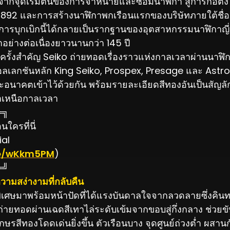
 จากจุดเริ่มต้นของการจำหน่ายและซ่อมนาฬิกา สู่การก่อตั้
1892 และการสร้างนาฬิกาพกเรือนแรกของบริษัทภายใต้ชื
ารบุกเบิกนี้ได้กลายเป็นรากฐานของอุตสาหกรรมนาฬิกาญี่ป
าอย่างต่อเนื่องยาวนานกว่า 145 ปี
ั้งสำคัญ Seiko ถ่ายทอดเรื่องราวแห่งกาลเวลาผ่านนาฬิการ
อลเลกชันหลัก King Seiko, Prospex, Presage และ Astron 
และอนาคตเข้าไว้ด้วยกัน พร้อมรายละเอียดสีทองอันเป็นสัญ
่าเหนือกาลเวลา
═╗
ใครที่นี่
ial
.ee/wKkm5PM
)
═╝
วามสง่างามที่กลับคืน
พิเศษมาพร้อมหน้าปัดที่ได้แรงบันดาลใจจากลวดลายซึ่งคินท
ถ่ายทอดผ่านเฉดสีเทาไล่ระดับเข้มจากขอบสู่กึ่งกลาง ช่วยขั
ักษรสีทองโดดเด่นยิ่งขึ้น ตัวเรือนบาง จุดศูนย์ถ่วงต่ำ ผ