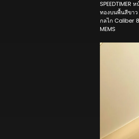
SPEEDTIMER หน้
ทองบนพื้นสีขาว
กลไก Caliber 8R
MEMS