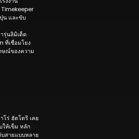
งโรงงาน
่อ Timekeeper
ุ่น และขับ
ุ่นลิมิเต็ด
ที่เชื่อมโยง
ลักษณ์ของความ
าโร่ ฮัตโตริ เคย
บให้เข็ม หลัก
สานกับสายแบบหลาย