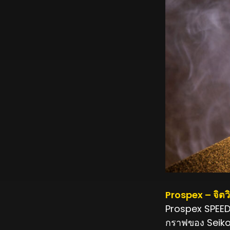
Prospex – จิต
Prospex SPEED
กราฟของ Seiko ต