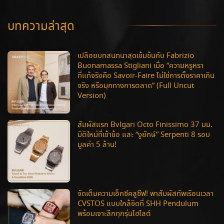
บทความล่าสุด
เปลือยบทสนทนาสุดเข้มข้นกับ Fabrizio
Buonamassa Stigliani เมื่อ “ความหรูหรา
ที่แท้จริงคือ Savoir-Faire ไม่ใช่การตั้งราคาเกิน
จริง หรือมุกทางการตลาด” (Full Uncut
Version)
สัมผัสแรก Bvlgari Octo Finissimo 37 มม.
มิติใหม่ที่เข้าข้อ และ “งูยักษ์” Serpenti 8 รอบ
มูลค่า 5 ล้าน!
จัดเต็มความเอ็กซ์คลูซีฟ! พาสัมผัสทัพเรือนเวลา
CVSTOS แบบใกล้ชิดที่ SHH Pendulum
พร้อมเจาะลึกทุกรุ่นไฮไลต์