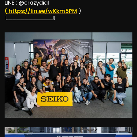
LINE : @crazydial
( https://lin.ee/wKkm5PM
)
╚═══════════╝