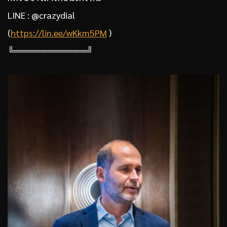
LINE : @crazydial
(
https://lin.ee/wKkm5PM
)
╚═══════════╝