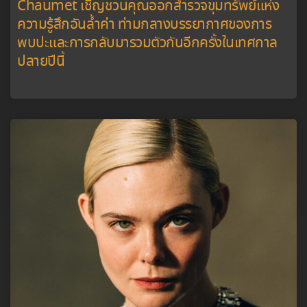
Chaumet เชิญชวนคุณออกสำรวจขุมทรัพย์แห่ง
ความรู้สึกอันล้ำค่า ท่ามกลางบรรยากาศของการ
พบปะและการกลับมารวมตัวกันอีกครั้งในเทศกาล
ปลายปีนี้​