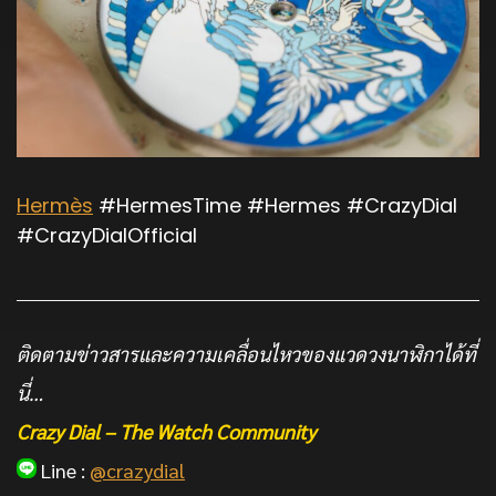
Hermès
#HermesTime
#Hermes #CrazyDial
#CrazyDialOfficial
ติดตามข่าวสารและความเคลื่อนไหวของแวดวงนาฬิกาได้ที่
นี่…
Crazy Dial – The Watch Community
Line :
@crazydial