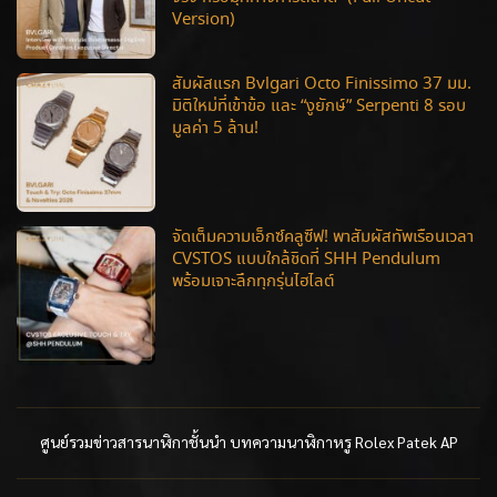
Version)
สัมผัสแรก Bvlgari Octo Finissimo 37 มม.
มิติใหม่ที่เข้าข้อ และ “งูยักษ์” Serpenti 8 รอบ
มูลค่า 5 ล้าน!
จัดเต็มความเอ็กซ์คลูซีฟ! พาสัมผัสทัพเรือนเวลา
CVSTOS แบบใกล้ชิดที่ SHH Pendulum
พร้อมเจาะลึกทุกรุ่นไฮไลต์
ศูนย์รวมข่าวสารนาฬิกาชั้นนำ บทความนาฬิกาหรู Rolex Patek AP