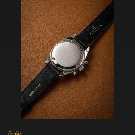
อ้างอิง