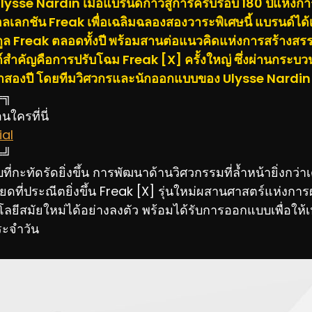
lysse Nardin เมื่อแบรนด์ก้าวสู่การครบรอบ 180 ปีแห่งกา
ลเลกชัน Freak เพื่อเฉลิมฉลองสองวาระพิเศษนี้ แบรนด์ได้
ูล Freak ตลอดทั้งปี พร้อมสานต่อแนวคิดแห่งการสร้างสรรค
ไลต์สำคัญคือการปรับโฉม Freak [X] ครั้งใหญ่ ซึ่งผ่านกร
สองปี โดยทีมวิศวกรและนักออกแบบของ Ulysse Nardin
═╗
ใครที่นี่
al
═╝
่กะทัดรัดยิ่งขึ้น การพัฒนาด้านวิศวกรรมที่ล้ำหน้ายิ่งกว่
ดที่ประณีตยิ่งขึ้น Freak [X] รุ่นใหม่ผสานศาสตร์แห่งการ
โลยีสมัยใหม่ได้อย่างลงตัว พร้อมได้รับการออกแบบเพื่อให
ระจำวัน