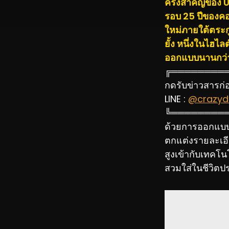
ครั้งสำคัญของ U
รอบ 25 ปีของคอ
ใหม่ภายใต้ตระก
ยั้ง หนึ่งในไฮ
ออกแบบนานกว่า
╔════════
กดรับข่าวสารก่อน
LINE :
@crazydi
╚════════
ด้วยการออกแบบที
ตกแต่งรายละเอีย
สูงเข้ากับเทคโน
สวมใส่ในชีวิตป