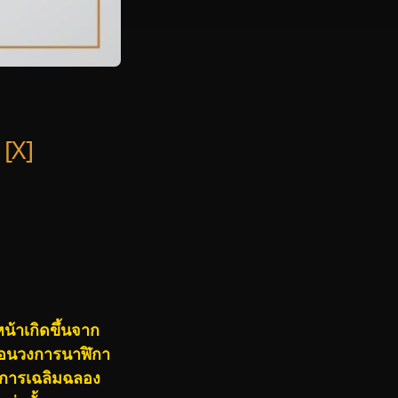
[X]
น้าเกิดขึ้นจาก
ื่อนวงการนาฬิกา
่งการเฉลิมฉลอง